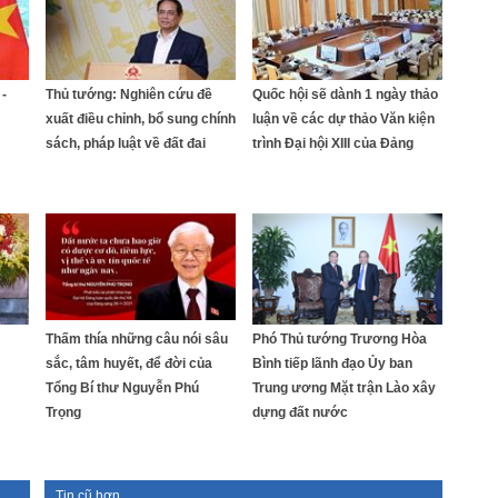
-
Thủ tướng: Nghiên cứu đề
Quốc hội sẽ dành 1 ngày thảo
xuất điều chỉnh, bổ sung chính
luận về các dự thảo Văn kiện
sách, pháp luật về đất đai
trình Đại hội XIII của Đảng
Thấm thía những câu nói sâu
Phó Thủ tướng Trương Hòa
sắc, tâm huyết, để đời của
Bình tiếp lãnh đạo Ủy ban
Tổng Bí thư Nguyễn Phú
Trung ương Mặt trận Lào xây
Trọng
dựng đất nước
Tin cũ hơn