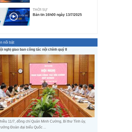
THỜI SỰ
Bản tin 16h00 ngày 13/7/2025
in nổi bật
ội nghị giao ban công tác nội chính quý II
hiều 11/7, đồng chí Quản Minh Cường, Bí thư Tỉnh ủy,
rưởng Đoàn đại biểu Quốc ...