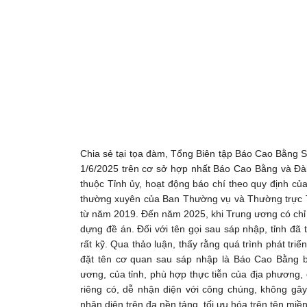
Chia sẻ tại tọa đàm, Tổng Biên tập Báo Cao Bằng 
1/6/2025 trên cơ sở hợp nhất Báo Cao Bằng và Đài
thuộc Tỉnh ủy, hoạt động báo chí theo quy định củ
thường xuyên của Ban Thường vụ và Thường trực Tỉ
từ năm 2019. Đến năm 2025, khi Trung ương có chỉ 
dựng đề án. Đối với tên gọi sau sáp nhập, tỉnh đã
rất kỹ. Qua thảo luận, thấy rằng quá trình phát triể
đặt tên cơ quan sau sáp nhập là Báo Cao Bằng 
ương, của tỉnh, phù hợp thực tiễn của địa phương, 
riêng có, dễ nhận diện với công chúng, không gâ
nhận diện trên đa nền tảng, tối ưu hóa trên tên miền 