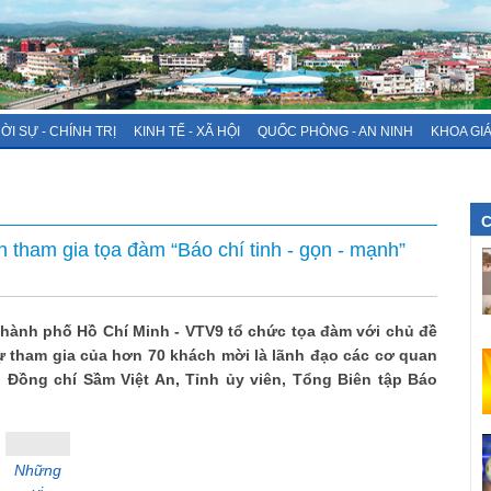
ỜI SỰ - CHÍNH TRỊ
KINH TẾ - XÃ HỘI
QUỐC PHÒNG - AN NINH
KHOA GI
C
tham gia tọa đàm “Báo chí tinh - gọn - mạnh”
 Thành phố Hồ Chí Minh - VTV9 tổ chức tọa đàm với chủ đề
sự tham gia của hơn 70 khách mời là lãnh đạo các cơ quan
. Đồng chí Sầm Việt An, Tỉnh ủy viên, Tổng Biên tập Báo
Những