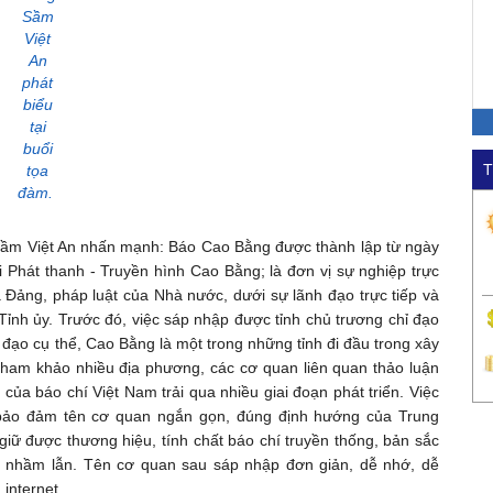
Sầm
Việt
An
phát
biểu
tại
buổi
T
tọa
đàm.
Sầm Việt An nhấn mạnh: Báo Cao Bằng được thành lập từ ngày
 Phát thanh - Truyền hình Cao Bằng; là đơn vị sự nghiệp trực
a Đảng, pháp luật của Nhà nước, dưới sự lãnh đạo trực tiếp và
nh ủy. Trước đó, việc sáp nhập được tỉnh chủ trương chỉ đạo
đạo cụ thể, Cao Bằng là một trong những tỉnh đi đầu trong xây
 tham khảo nhiều địa phương, các cơ quan liên quan thảo luận
n của báo chí Việt Nam trải qua nhiều giai đoạn phát triển. Việc
bảo đảm tên cơ quan ngắn gọn, đúng định hướng của Trung
giữ được thương hiệu, tính chất báo chí truyền thống, bản sắc
y nhầm lẫn. Tên cơ quan sau sáp nhập đơn giản, dễ nhớ, dễ
internet...