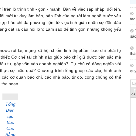
 trên lộ trình tinh - gọn - mạnh. Bàn về việc sáp nhập, đổi tên,
đổi mới tư duy làm báo, bản lĩnh của người làm nghề trước yêu
tạo
hợp báo chí đa phương tiện, từ việc tinh giản nhân sự đến đào
ng đặt ra câu hỏi lớn: Làm sao để tinh gọn nhưng không yếu
sác
ước rút lại, mạng xã hội chiếm lĩnh thị phần, báo chí phải tự
thá
 thiết: Cơ chế tài chính nào giúp báo chí giữ được bản sắc mà
ầu tư, góp vốn vào doanh nghiệp?. Tự chủ có đồng nghĩa với
 thực sự hiệu quả? Chương trình lồng ghép các clip, hình ảnh
quy
o các cơ quan báo chí, các nhà báo, từ đó, công chúng có thể
 tòa soạn.
Lị
03
Tổng
Biên
tập
Báo
Cao
Bằng