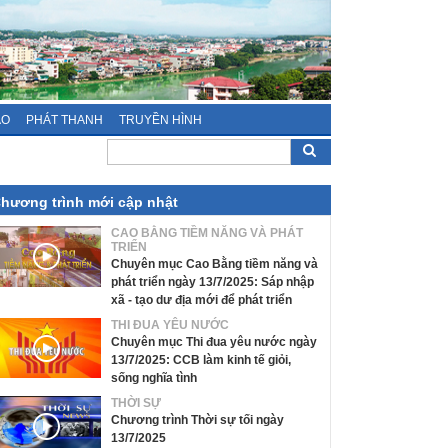
ÁO
PHÁT THANH
TRUYỀN HÌNH
hương trình mới cập nhật
CAO BẰNG TIỀM NĂNG VÀ PHÁT
TRIỂN
Chuyên mục Cao Bằng tiềm năng và
phát triển ngày 13/7/2025: Sáp nhập
xã - tạo dư địa mới để phát triển
THI ĐUA YÊU NƯỚC
Chuyên mục Thi đua yêu nước ngày
13/7/2025: CCB làm kinh tế giỏi,
sống nghĩa tình
THỜI SỰ
Chương trình Thời sự tối ngày
13/7/2025