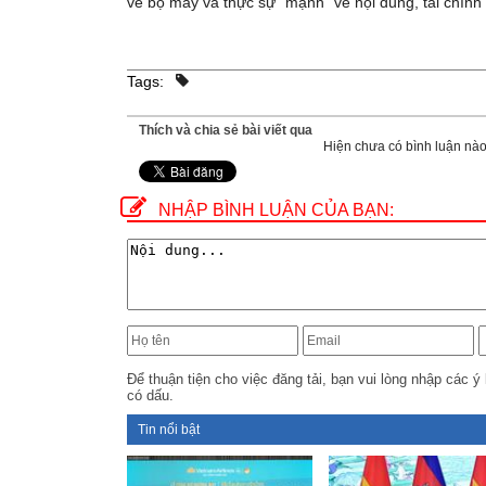
về bộ máy và thực sự “mạnh” về nội dung, tài chính
Tags:
Thích và chia sẻ bài viết qua
Hiện chưa có bình luận nào,
NHẬP BÌNH LUẬN CỦA BẠN:
Để thuận tiện cho việc đăng tải, bạn vui lòng nhập các ý 
có dấu.
Tin nổi bật