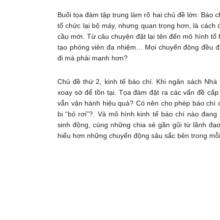
Buổi tọa đàm tập trung làm rõ hai chủ đề lớn: Báo chí
tổ chức lại bộ máy, nhưng quan trọng hơn, là cách 
cầu mới. Từ câu chuyện đặt lại tên đến mô hình tổ 
tạo phóng viên đa nhiệm… Mọi chuyển động đều đa
đi mà phải mạnh hơn?
Chủ đề thứ 2, kinh tế báo chí. Khi ngân sách Nhà n
xoay sở để tồn tại. Tọa đàm đặt ra các vấn đề cấp
vẫn vận hành hiệu quả? Có nên cho phép báo chí đ
bị “bỏ rơi”?. Và mô hình kinh tế báo chí nào đang
sinh động, cùng những chia sẻ gần gũi từ lãnh đạ
hiểu hơn những chuyển động sâu sắc bên trong mỗi