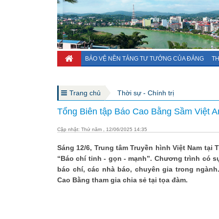
BẢO VỆ NỀN TẢNG TƯ TƯỞNG CỦA ĐẢNG
TH
Trang chủ
Thời sự - Chính trị
Tổng Biên tập Báo Cao Bằng Sầm Việt An 
Cập nhật: Thứ năm , 12/06/2025 14:35
Sáng 12/6, Trung tâm Truyền hình Việt Nam tại
“Báo chí tinh - gọn - mạnh”. Chương trình có 
báo chí, các nhà báo, chuyên gia trong ngành
Cao Bằng tham gia chia sẻ tại tọa đàm.