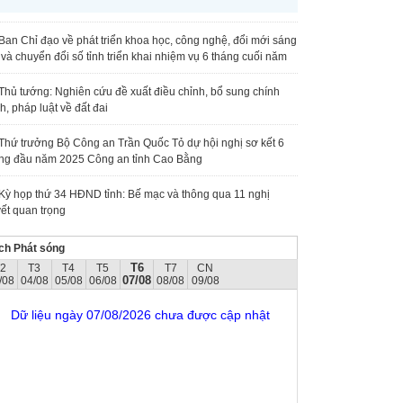
Ban Chỉ đạo về phát triển khoa học, công nghệ, đổi mới sáng
 và chuyển đổi số tỉnh triển khai nhiệm vụ 6 tháng cuối năm
Thủ tướng: Nghiên cứu đề xuất điều chỉnh, bổ sung chính
h, pháp luật về đất đai
Thứ trưởng Bộ Công an Trần Quốc Tỏ dự hội nghị sơ kết 6
ng đầu năm 2025 Công an tỉnh Cao Bằng
Kỳ họp thứ 34 HĐND tỉnh: Bế mạc và thông qua 11 nghị
ết quan trọng
ch Phát sóng
T6
T2
T3
T4
T5
T7
CN
07/08
/08
04/08
05/08
06/08
08/08
09/08
Dữ liệu ngày 07/08/2026 chưa được cập nhật