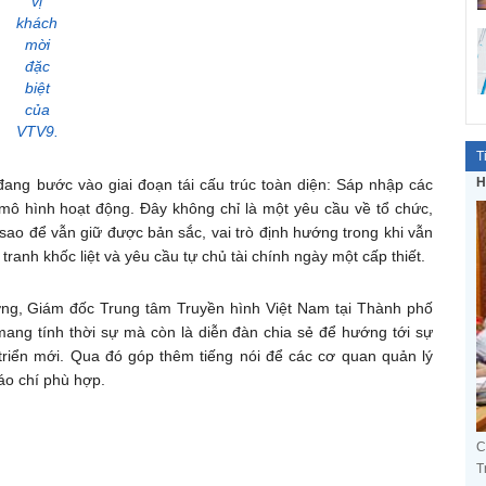
vị
khách
mời
đặc
biệt
của
VTV9.
T
H
đang bước vào giai đoạn tái cấu trúc toàn diện: Sáp nhập các
i mô hình hoạt động. Đây không chỉ là một yêu cầu về tổ chức,
sao để vẫn giữ được bản sắc, vai trò định hướng trong khi vẫn
tranh khốc liệt và yêu cầu tự chủ tài chính ngày một cấp thiết.
ng, Giám đốc Trung tâm Truyền hình Việt Nam tại Thành phố
ng tính thời sự mà còn là diễn đàn chia sẻ để hướng tới sự
 triển mới. Qua đó góp thêm tiếng nói để các cơ quan quản lý
áo chí phù hợp.
C
T