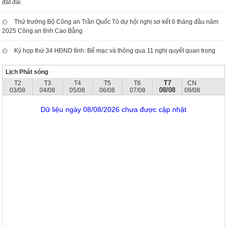
đất đai
Thứ trưởng Bộ Công an Trần Quốc Tỏ dự hội nghị sơ kết 6 tháng đầu năm
2025 Công an tỉnh Cao Bằng
Kỳ họp thứ 34 HĐND tỉnh: Bế mạc và thông qua 11 nghị quyết quan trọng
Lịch Phát sóng
T7
T2
T3
T4
T5
T6
CN
08/08
03/08
04/08
05/08
06/08
07/08
09/08
Dữ liệu ngày 08/08/2026 chưa được cập nhật