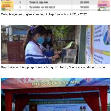
Công bố giá sách giáo khoa lớp 2, lớp 6 năm học 2021 – 2022
Đảm bảo các biện pháp phòng chống dịch bệnh, đón học sinh đi học trở lại