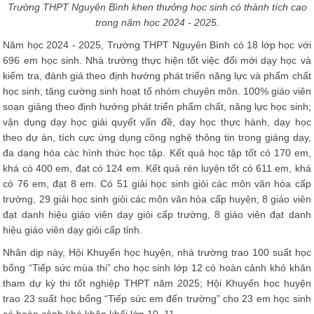
Trường THPT Nguyên Bình khen thưởng học sinh có thành tích cao
trong năm học 2024 - 2025.
Năm học 2024 - 2025, Trường THPT Nguyên Bình có 18 lớp học với
696 em học sinh. Nhà trường thực hiện tốt việc đổi mới dạy học và
kiểm tra, đánh giá theo định hướng phát triển năng lực và phẩm chất
học sinh; tăng cường sinh hoạt tổ nhóm chuyên môn. 100% giáo viên
soạn giảng theo định hướng phát triển phẩm chất, năng lực học sinh;
vận dụng dạy học giải quyết vấn đề, dạy học thực hành, dạy học
theo dự án, tích cực ứng dụng công nghệ thông tin trong giảng dạy,
đa dạng hóa các hình thức học tập. Kết quả học tập tốt có 170 em,
khá có 400 em, đạt có 124 em. Kết quả rèn luyện tốt có 611 em, khá
có 76 em, đạt 8 em. Có 51 giải học sinh giỏi các môn văn hóa cấp
trường, 29 giải học sinh giỏi các môn văn hóa cấp huyện; 8 giáo viên
đạt danh hiệu giáo viên dạy giỏi cấp trường, 8 giáo viên đạt danh
hiệu giáo viên dạy giỏi cấp tỉnh.
Nhân dịp này, Hội Khuyến học huyện, nhà trường trao 100 suất học
bổng “Tiếp sức mùa thi” cho học sinh lớp 12 có hoàn cảnh khó khăn
tham dự kỳ thi tốt nghiệp THPT năm 2025; Hội Khuyến học huyện
trao 23 suất học bổng “Tiếp sức em đến trường” cho 23 em học sinh