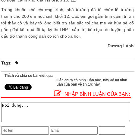
có hoàn cảnh khó khăn khối lớp 10, 11.
Trong khuôn khổ chương trình, nhà trường đã tổ chức lễ trường
thành cho 200 em học sinh khối 12. Các em gửi gắm tình cảm, tri ân
tới thầy cô và bày tỏ lòng biết ơn sâu sắc tới cha mẹ và hứa sẽ cố
gắng đạt kết quả tốt tại kỳ thi THPT sắp tới, tiếp tục rèn luyện, phấn
đấu trở thành công dân có ích cho xã hội.
Dương Lành
Tags:
Thích và chia sẻ bài viết qua
Hiện chưa có bình luận nào, hãy để lại bình
luận của bạn về tin tức này.
NHẬP BÌNH LUẬN CỦA BẠN: