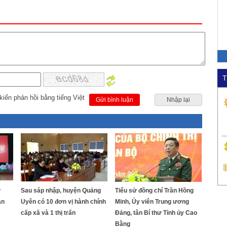
T
kiến phản hồi bằng tiếng Việt
Gửi bình luận
Nhập lại
ữ
Sau sáp nhập, huyện Quảng
Tiểu sử đồng chí Trần Hồng
an
Uyên có 10 đơn vị hành chính
Minh, Ủy viên Trung ương
cấp xã và 1 thị trấn
Đảng, tân Bí thư Tỉnh ủy Cao
Bằng