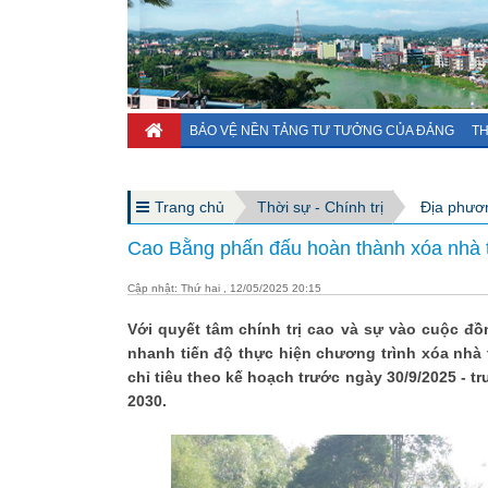
BẢO VỆ NỀN TẢNG TƯ TƯỞNG CỦA ĐẢNG
TH
Trang chủ
Thời sự - Chính trị
Địa phươ
Cao Bằng phấn đấu hoàn thành xóa nhà t
Cập nhật: Thứ hai , 12/05/2025 20:15
Với quyết tâm chính trị cao và sự vào cuộc đồ
nhanh tiến độ thực hiện chương trình xóa nhà 
chỉ tiêu theo kế hoạch trước ngày 30/9/2025 - tr
2030.