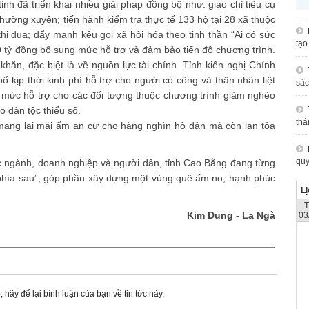
nh đã triển khai nhiều giải pháp đồng bộ như: giao chỉ tiêu cụ
hường xuyên; tiến hành kiểm tra thực tế 133 hộ tại 28 xã thuộc
hi đua; đẩy mạnh kêu gọi xã hội hóa theo tinh thần “Ai có sức
tạo
0 tỷ đồng bổ sung mức hỗ trợ và đảm bảo tiến độ chương trình.
khăn, đặc biệt là về nguồn lực tài chính. Tỉnh kiến nghị Chính
kịp thời kinh phí hỗ trợ cho người có công và thân nhân liệt
sác
g mức hỗ trợ cho các đối tượng thuộc chương trình giảm nghèo
o dân tộc thiểu số.
thá
mang lại mái ấm an cư cho hàng nghìn hộ dân mà còn lan tỏa
quy
ác ngành, doanh nghiệp và người dân, tỉnh Cao Bằng đang từng
i phía sau”, góp phần xây dựng một vùng quê ấm no, hạnh phúc
Lị
Kim Dung - La Ngà
03
 hãy để lại bình luận của bạn về tin tức này.