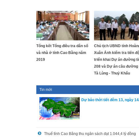
Tổng kết Tổng điều tra dân số
Chủ tịch UBND tỉnh Hoàn
và nhà ở tỉnh Cao Bằng năm
Xuân Ánh kiểm tra tiến đ
2019
triển khai Dự án đường t
208 và Dự án cầu đường b
Tà Lùng - Thuỷ Khẩu
Tin mới
Dự báo thời tiết đêm 13, ngày 14
Thuế tỉnh Cao Bằng thu ngân sách đạt 1.044,4 tỷ đồng