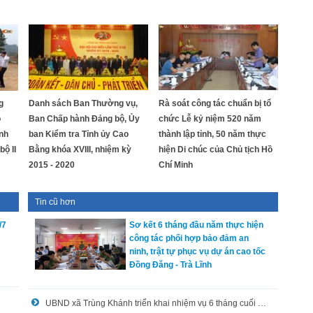
g
Danh sách Ban Thường vụ,
Rà soát công tác chuẩn bị tổ
ộ
Ban Chấp hành Đảng bộ, Ủy
chức Lễ kỷ niệm 520 năm
ỉnh
ban Kiểm tra Tỉnh ủy Cao
thành lập tỉnh, 50 năm thực
ộ II
Bằng khóa XVIII, nhiệm kỳ
hiện Di chúc của Chủ tịch Hồ
2015 - 2020
Chí Minh
Tin cũ hơn
/7
Sơ kết 6 tháng đầu năm thực hiện
công tác phối hợp bảo đảm an
ninh, trật tự phục vụ dự án cao tốc
Đồng Đăng - Trà Lĩnh
UBND xã Trùng Khánh triển khai nhiệm vụ 6 tháng cuối năm 2025