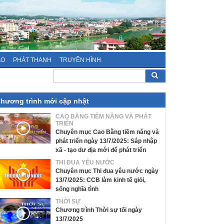
ÁO
PHÁT THANH
TRUYỀN HÌNH
hương trình mới cập nhật
CAO BẰNG TIỀM NĂNG VÀ PHÁT
TRIỂN
Chuyên mục Cao Bằng tiềm năng và
phát triển ngày 13/7/2025: Sáp nhập
xã - tạo dư địa mới để phát triển
THI ĐUA YÊU NƯỚC
Chuyên mục Thi đua yêu nước ngày
13/7/2025: CCB làm kinh tế giỏi,
sống nghĩa tình
THỜI SỰ
Chương trình Thời sự tối ngày
13/7/2025