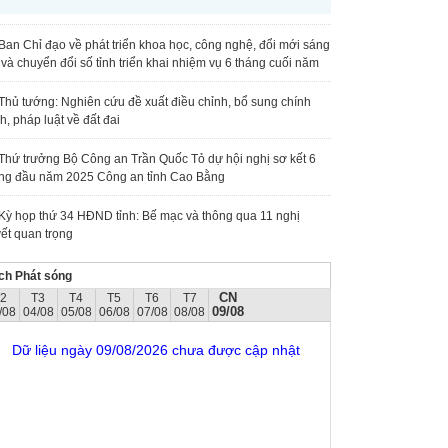
Ban Chỉ đạo về phát triển khoa học, công nghệ, đổi mới sáng
 và chuyển đổi số tỉnh triển khai nhiệm vụ 6 tháng cuối năm
Thủ tướng: Nghiên cứu đề xuất điều chỉnh, bổ sung chính
h, pháp luật về đất đai
Thứ trưởng Bộ Công an Trần Quốc Tỏ dự hội nghị sơ kết 6
ng đầu năm 2025 Công an tỉnh Cao Bằng
Kỳ họp thứ 34 HĐND tỉnh: Bế mạc và thông qua 11 nghị
ết quan trọng
ch Phát sóng
CN
T2
T3
T4
T5
T6
T7
09/08
/08
04/08
05/08
06/08
07/08
08/08
Dữ liệu ngày 09/08/2026 chưa được cập nhật