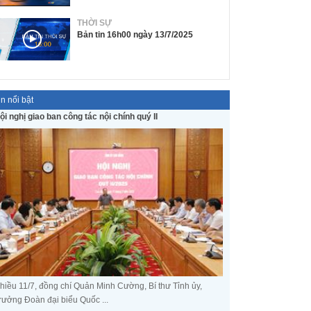
THỜI SỰ
Bản tin 16h00 ngày 13/7/2025
in nổi bật
ội nghị giao ban công tác nội chính quý II
hiều 11/7, đồng chí Quản Minh Cường, Bí thư Tỉnh ủy,
rưởng Đoàn đại biểu Quốc ...