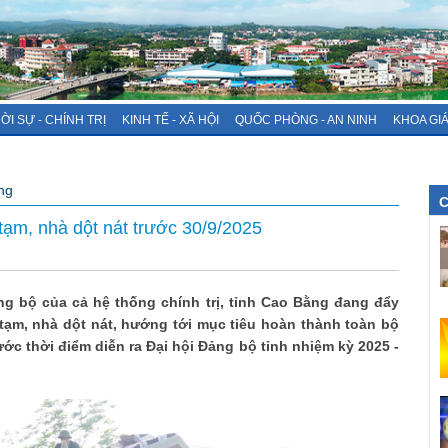
ỜI SỰ - CHÍNH TRỊ
KINH TẾ - XÃ HỘI
QUỐC PHÒNG - AN NINH
KHOA GI
ng
C
ạm, nhà dột nát trước 30/9/2025
ng bộ của cả hệ thống chính trị, tỉnh Cao Bằng đang đẩy
tạm, nhà dột nát, hướng tới mục tiêu hoàn thành toàn bộ
ước thời điểm diễn ra Đại hội Đảng bộ tỉnh nhiệm kỳ 2025 -