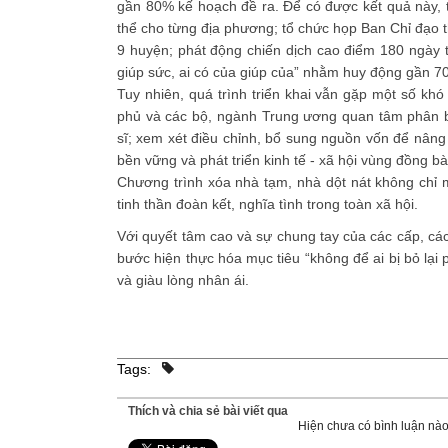
gần 80% kế hoạch đề ra. Để có được kết quả này, tỉ
thể cho từng địa phương; tổ chức họp Ban Chỉ đạo t
9 huyện; phát động chiến dịch cao điểm 180 ngày t
giúp sức, ai có của giúp của” nhằm huy động gần 7
Tuy nhiên, quá trình triển khai vẫn gặp một số khó 
phủ và các bộ, ngành Trung ương quan tâm phân bổ 
sĩ; xem xét điều chỉnh, bổ sung nguồn vốn để nân
bền vững và phát triển kinh tế - xã hội vùng đồng bà
Chương trình xóa nhà tạm, nhà dột nát không chỉ 
tinh thần đoàn kết, nghĩa tình trong toàn xã hội.
Với quyết tâm cao và sự chung tay của các cấp, c
bước hiện thực hóa mục tiêu “không để ai bị bỏ lạ
và giàu lòng nhân ái.
Tags:
Thích và chia sẻ bài viết qua
Hiện chưa có bình luận nào,