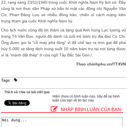
22, rạng sáng 23/11/1940 trong cuộc Khởi nghĩa Nam Kỳ lịch sử. Đây
cũng là nơi thực dân Pháp xử bắn bí mật các đồng chí Nguyễn Văn
Cừ, Phan Đăng Lưu và nhiều đồng bào, chiến sĩ cách mạng kiên
trung tham gia cuộc Khởi nghĩa Nam kỳ.
Chủ tịch nước cũng đã tới thăm và tặng quà Anh hùng Lực lượng vũ
trang Tô Văn Đực, người đã dành cả tuổi trẻ bám trụ địa đạo Củ Chi.
Ông được gọi là "cỗ máy phá tăng" vì đã chế tạo ra mìn gạt để phá
hủy 5.000 xe tăng địch trong suốt 10 năm bám trụ tại nơi từng được
ví là "mảnh đất thép" ở cửa ngõ Tây Bắc Sài Gòn./.
Theo chinhphu.vn/TTXVN
Tags:
Thích và chia sẻ bài viết qua
Hiện chưa có bình luận nào, hãy để lại bình
luận của bạn về tin tức này.
NHẬP BÌNH LUẬN CỦA BẠN: