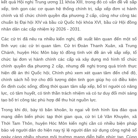
kết quả Hội nghị Trung ương 11 khóa XIII, trong đó có vấn đề về sắp
xếp, tinh gọn các cơ quan hệ thống chính trị, sắp xếp đơn vị hành
chính và tổ chức chính quyền địa phương 2 cấp, cũng như công tác
chuẩn bị Đại hội XIV và bầu cử Quốc hội khóa XVI, bầu cử Hội đồng
nhân dân các cấp nhiệm kỳ 2026 - 2031.
Các cử tri đã nêu ra nhiều kiến nghị, đề xuất liên quan đến một số
lĩnh vực các cử tri quan tâm. Cử tri Đoàn Thanh Xuân, xã Trung
Chánh, huyện Hóc Môn bày tỏ đồng tình với đề án về sắp xếp, tổ
chức lại đơn vị hành chính các cấp và xây dựng mô hình tổ chức
chính quyền địa phương 2 cấp, nhưng đề nghị trong quá trình thực
hiện đề án thì Quốc hội, Chính phủ xem xét quan tâm đến chế độ,
chính sách hỗ trợ cho đối tượng diện tinh gọn giúp họ có điều kiện
ổn định cuộc sống; đồng thời quan tâm sắp xếp, bố trí người có năng
lực, có tâm huyết, có tinh thần trách nhiệm và có tư duy đổi mới sáng
tạo bố trí công tác phù hợp để thu hút nguồn lực.
Trong khi đó, bày tỏ băn khoăn, lo ngại về tình hình lừa đảo qua
mạng diễn biến phức tạp thời gian qua, cử tri Lê Văn Khuyên, xã
Thới Tam Thôn, huyện Hóc Môn kiến nghị cần có nhiều biện pháp
bảo vệ người dân do hiện nay tỷ lệ người dân sử dụng công nghệ số
ngày càng nhiều nhưng môi trường mạng diễn biến phức tạp. Cùng