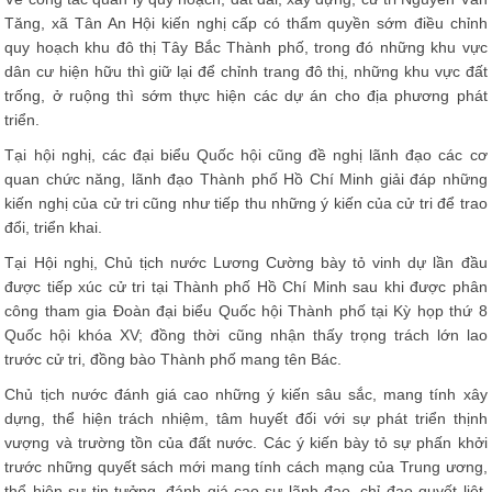
Tăng, xã Tân An Hội kiến nghị cấp có thẩm quyền sớm điều chỉnh
quy hoạch khu đô thị Tây Bắc Thành phố, trong đó những khu vực
dân cư hiện hữu thì giữ lại để chỉnh trang đô thị, những khu vực đất
trống, ở ruộng thì sớm thực hiện các dự án cho địa phương phát
triển.
Tại hội nghị, các đại biểu Quốc hội cũng đề nghị lãnh đạo các cơ
quan chức năng, lãnh đạo Thành phố Hồ Chí Minh giải đáp những
kiến nghị của cử tri cũng như tiếp thu những ý kiến của cử tri để trao
đổi, triển khai.
Tại Hội nghị, Chủ tịch nước Lương Cường bày tỏ vinh dự lần đầu
được tiếp xúc cử tri tại Thành phố Hồ Chí Minh sau khi được phân
công tham gia Đoàn đại biểu Quốc hội Thành phố tại Kỳ họp thứ 8
Quốc hội khóa XV; đồng thời cũng nhận thấy trọng trách lớn lao
trước cử tri, đồng bào Thành phố mang tên Bác.
Chủ tịch nước đánh giá cao những ý kiến sâu sắc, mang tính xây
dựng, thể hiện trách nhiệm, tâm huyết đối với sự phát triển thịnh
vượng và trường tồn của đất nước. Các ý kiến bày tỏ sự phấn khởi
trước những quyết sách mới mang tính cách mạng của Trung ương,
thể hiện sự tin tưởng, đánh giá cao sự lãnh đạo, chỉ đạo quyết liệt,