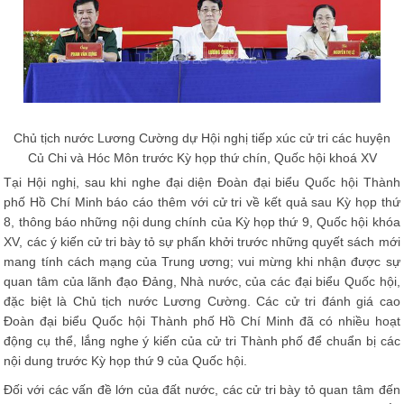
Chủ tịch nước Lương Cường dự Hội nghị tiếp xúc cử tri các huyện
Củ Chi và Hóc Môn trước Kỳ họp thứ chín, Quốc hội khoá XV
Tại Hội nghị, sau khi nghe đại diện Đoàn đại biểu Quốc hội Thành
phố Hồ Chí Minh báo cáo thêm với cử tri về kết quả sau Kỳ họp thứ
8, thông báo những nội dung chính của Kỳ họp thứ 9, Quốc hội khóa
XV, các ý kiến cử tri bày tỏ sự phấn khởi trước những quyết sách mới
mang tính cách mạng của Trung ương; vui mừng khi nhận được sự
quan tâm của lãnh đạo Đảng, Nhà nước, của các đại biểu Quốc hội,
đặc biệt là Chủ tịch nước Lương Cường. Các cử tri đánh giá cao
Đoàn đại biểu Quốc hội Thành phố Hồ Chí Minh đã có nhiều hoạt
động cụ thể, lắng nghe ý kiến của cử tri Thành phố để chuẩn bị các
nội dung trước Kỳ họp thứ 9 của Quốc hội.
Đối với các vấn đề lớn của đất nước, các cử tri bày tỏ quan tâm đến