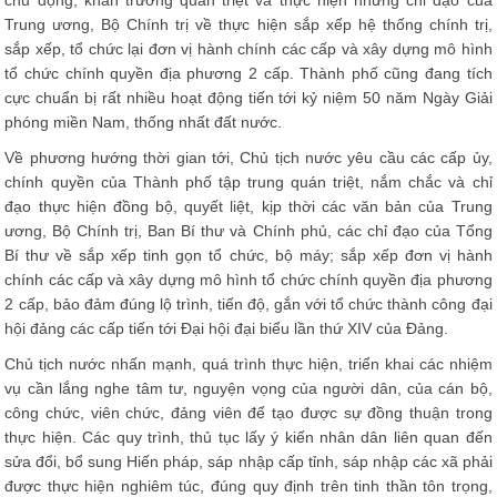
chủ động, khẩn trương quán triệt và thực hiện những chỉ đạo của
Trung ương, Bộ Chính trị về thực hiện sắp xếp hệ thống chính trị,
sắp xếp, tổ chức lại đơn vị hành chính các cấp và xây dựng mô hình
tổ chức chính quyền địa phương 2 cấp. Thành phố cũng đang tích
cực chuẩn bị rất nhiều hoạt động tiến tới kỷ niệm 50 năm Ngày Giải
phóng miền Nam, thống nhất đất nước.
Về phương hướng thời gian tới, Chủ tịch nước yêu cầu các cấp ủy,
chính quyền của Thành phố tập trung quán triệt, nắm chắc và chỉ
đạo thực hiện đồng bộ, quyết liệt, kịp thời các văn bản của Trung
ương, Bộ Chính trị, Ban Bí thư và Chính phủ, các chỉ đạo của Tổng
Bí thư về sắp xếp tinh gọn tổ chức, bộ máy; sắp xếp đơn vị hành
chính các cấp và xây dựng mô hình tổ chức chính quyền địa phương
2 cấp, bảo đảm đúng lộ trình, tiến độ, gắn với tổ chức thành công đại
hội đảng các cấp tiến tới Đại hội đại biểu lần thứ XIV của Đảng.
Chủ tịch nước nhấn mạnh, quá trình thực hiện, triển khai các nhiệm
vụ cần lắng nghe tâm tư, nguyện vọng của người dân, của cán bộ,
công chức, viên chức, đảng viên để tạo được sự đồng thuận trong
thực hiện. Các quy trình, thủ tục lấy ý kiến nhân dân liên quan đến
sửa đổi, bổ sung Hiến pháp, sáp nhập cấp tỉnh, sáp nhập các xã phải
được thực hiện nghiêm túc, đúng quy định trên tinh thần tôn trọng,