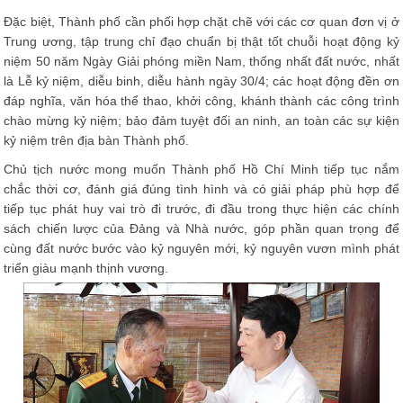
Đặc biệt, Thành phố cần phối hợp chặt chẽ với các cơ quan đơn vị ở
Trung ương, tập trung chỉ đạo chuẩn bị thật tốt chuỗi hoạt động kỷ
niệm 50 năm Ngày Giải phóng miền Nam, thống nhất đất nước, nhất
là Lễ kỷ niệm, diễu binh, diễu hành ngày 30/4; các hoạt động đền ơn
đáp nghĩa, văn hóa thể thao, khởi công, khánh thành các công trình
chào mừng kỷ niệm; bảo đảm tuyệt đối an ninh, an toàn các sự kiện
kỷ niệm trên địa bàn Thành phố.
Chủ tịch nước mong muốn Thành phố Hồ Chí Minh tiếp tục nắm
chắc thời cơ, đánh giá đúng tình hình và có giải pháp phù hợp để
tiếp tục phát huy vai trò đi trước, đi đầu trong thực hiện các chính
sách chiến lược của Đảng và Nhà nước, góp phần quan trọng để
cùng đất nước bước vào kỷ nguyên mới, kỷ nguyên vươn mình phát
triển giàu mạnh thịnh vương.