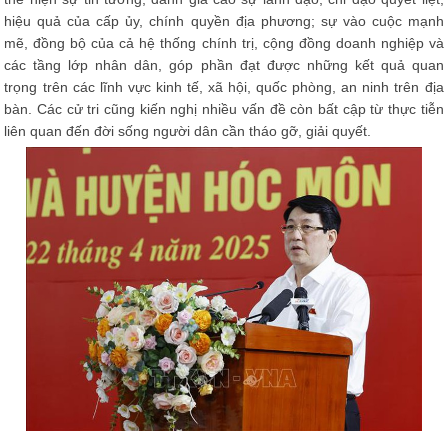
hiệu quả của cấp ủy, chính quyền địa phương; sự vào cuộc mạnh
mẽ, đồng bộ của cả hệ thống chính trị, cộng đồng doanh nghiệp và
các tầng lớp nhân dân, góp phần đạt được những kết quả quan
trọng trên các lĩnh vực kinh tế, xã hội, quốc phòng, an ninh trên địa
bàn. Các cử tri cũng kiến nghị nhiều vấn đề còn bất cập từ thực tiễn
liên quan đến đời sống người dân cần tháo gỡ, giải quyết.