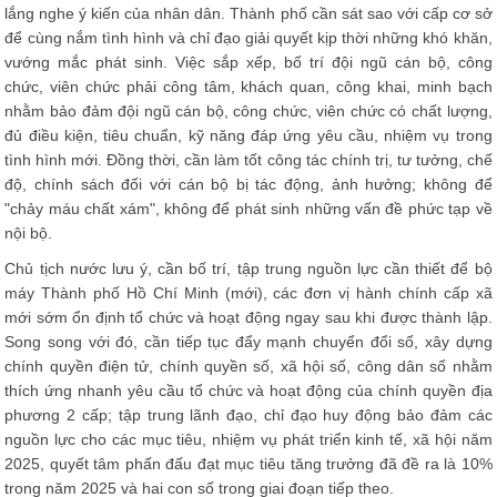
lắng nghe ý kiến của nhân dân. Thành phố cần sát sao với cấp cơ sở
để cùng nắm tình hình và chỉ đạo giải quyết kịp thời những khó khăn,
vướng mắc phát sinh. Việc sắp xếp, bố trí đội ngũ cán bộ, công
chức, viên chức phải công tâm, khách quan, công khai, minh bạch
nhằm bảo đảm đội ngũ cán bộ, công chức, viên chức có chất lượng,
đủ điều kiện, tiêu chuẩn, kỹ năng đáp ứng yêu cầu, nhiệm vụ trong
tình hình mới. Đồng thời, cần làm tốt công tác chính trị, tư tưởng, chế
độ, chính sách đối với cán bộ bị tác động, ảnh hưởng; không để
"chảy máu chất xám", không để phát sinh những vấn đề phức tạp về
nội bộ.
Chủ tịch nước lưu ý, cần bố trí, tập trung nguồn lực cần thiết để bộ
máy Thành phố Hồ Chí Minh (mới), các đơn vị hành chính cấp xã
mới sớm ổn định tổ chức và hoạt động ngay sau khi được thành lập.
Song song với đó, cần tiếp tục đẩy mạnh chuyển đổi số, xây dựng
chính quyền điện tử, chính quyền số, xã hội số, công dân số nhằm
thích ứng nhanh yêu cầu tổ chức và hoạt động của chính quyền địa
phương 2 cấp; tập trung lãnh đạo, chỉ đạo huy động bảo đảm các
nguồn lực cho các mục tiêu, nhiệm vụ phát triển kinh tế, xã hội năm
2025, quyết tâm phấn đấu đạt mục tiêu tăng trưởng đã đề ra là 10%
trong năm 2025 và hai con số trong giai đoạn tiếp theo.