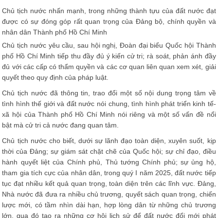
Chủ tịch nước nhấn mạnh, trong những thành tựu của đất nước đạt
được có sự đóng góp rất quan trọng của Đảng bộ, chính quyền và
nhân dân Thành phố Hồ Chí Minh
Chủ tịch nước yêu cầu, sau hội nghị, Đoàn đại biểu Quốc hội Thành
phố Hồ Chí Minh tiếp thu đầy đủ ý kiến cử tri; rà soát, phản ánh đầy
đủ với các cấp có thẩm quyền và các cơ quan liên quan xem xét, giải
quyết theo quy định của pháp luật.
Chủ tịch nước đã thông tin, trao đổi một số nội dung trọng tâm về
tình hình thế giới và đất nước nói chung, tình hình phát triển kinh tế-
xã hội của Thành phố Hồ Chí Minh nói riêng và một số vấn đề nổi
bật mà cử tri cả nước đang quan tâm.
Chủ tịch nước cho biết, dưới sự lãnh đạo toàn diện, xuyên suốt, kịp
thời của Đảng; sự giám sát chặt chẽ của Quốc hội; sự chỉ đạo, điều
hành quyết liệt của Chính phủ, Thủ tướng Chính phủ; sự ủng hộ,
tham gia tích cực của nhân dân, trong quý I năm 2025, đất nước tiếp
tục đạt nhiều kết quả quan trọng, toàn diện trên các lĩnh vực. Đảng,
Nhà nước đã đưa ra nhiều chủ trương, quyết sách quan trọng, chiến
lược mới, có tầm nhìn dài hạn, hợp lòng dân từ những chủ trương
lớn, qua đó tạo ra những cơ hội lịch sử để đất nước đổi mới phát