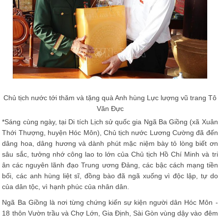
Chủ tịch nước tới thăm và tặng quà Anh hùng Lực lượng vũ trang Tô
Văn Đực
*Sáng cùng ngày, tại Di tích Lịch sử quốc gia Ngã Ba Giồng (xã Xuân
Thới Thượng, huyện Hóc Môn), Chủ tịch nước Lương Cường đã đến
dâng hoa, dâng hương và dành phút mặc niệm bày tỏ lòng biết ơn
sâu sắc, tưởng nhớ công lao to lớn của Chủ tịch Hồ Chí Minh và tri
ân các nguyên lãnh đạo Trung ương Đảng, các bậc cách mạng tiền
bối, các anh hùng liệt sĩ, đồng bào đã ngã xuống vì độc lập, tự do
của dân tộc, vì hạnh phúc của nhân dân.
Ngã Ba Giồng là nơi từng chứng kiến sự kiện người dân Hóc Môn -
18 thôn Vườn trầu và Chợ Lớn, Gia Ðịnh, Sài Gòn vùng dậy vào đêm