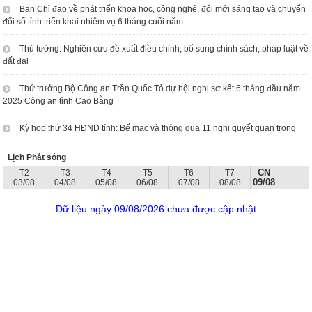
Ban Chỉ đạo về phát triển khoa học, công nghệ, đổi mới sáng tạo và chuyển
đổi số tỉnh triển khai nhiệm vụ 6 tháng cuối năm
Thủ tướng: Nghiên cứu đề xuất điều chỉnh, bổ sung chính sách, pháp luật về
đất đai
Thứ trưởng Bộ Công an Trần Quốc Tỏ dự hội nghị sơ kết 6 tháng đầu năm
2025 Công an tỉnh Cao Bằng
Kỳ họp thứ 34 HĐND tỉnh: Bế mạc và thông qua 11 nghị quyết quan trọng
Lịch Phát sóng
CN
T2
T3
T4
T5
T6
T7
09/08
03/08
04/08
05/08
06/08
07/08
08/08
Dữ liệu ngày 09/08/2026 chưa được cập nhật