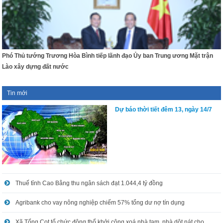
Phó Thủ tướng Trương Hòa Bình tiếp lãnh đạo Ủy ban Trung ương Mặt trận
Lào xây dựng đất nước
Tin mới
Dự báo thời tiết đêm 13, ngày 14/7
Thuế tỉnh Cao Bằng thu ngân sách đạt 1.044,4 tỷ đồng
Agribank cho vay nông nghiệp chiếm 57% tổng dư nợ tín dụng
Xã Tổng Cọt tổ chức động thổ khởi công xoá nhà tạm, nhà dột nát cho hộ nghèo