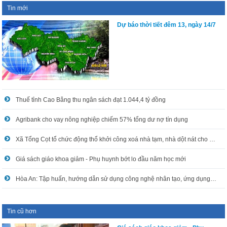
Tin mới
Dự báo thời tiết đêm 13, ngày 14/7
Thuế tỉnh Cao Bằng thu ngân sách đạt 1.044,4 tỷ đồng
Agribank cho vay nông nghiệp chiếm 57% tổng dư nợ tín dụng
Xã Tổng Cọt tổ chức động thổ khởi công xoá nhà tạm, nhà dột nát cho hộ nghèo
Giá sách giáo khoa giảm - Phụ huynh bớt lo đầu năm học mới
Hòa An: Tập huấn, hướng dẫn sử dụng công nghệ nhân tạo, ứng dụng công nghệ thông tin trong xử lý công việc
Tin cũ hơn