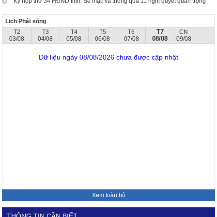
Kỳ họp thứ 34 HĐND tỉnh: Bế mạc và thông qua 11 nghị quyết quan trọng
Lịch Phát sóng
T7
T2
T3
T4
T5
T6
CN
08/08
03/08
04/08
05/08
06/08
07/08
09/08
Dữ liệu ngày 08/08/2026 chưa được cập nhật
Xem toàn bộ
THÔNG TIN CẦN BIẾT