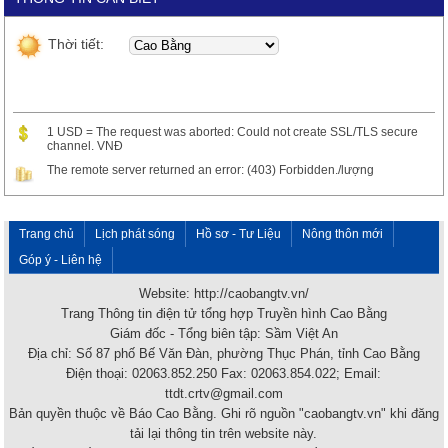
Thời tiết:
1 USD = The request was aborted: Could not create SSL/TLS secure
channel. VNĐ
The remote server returned an error: (403) Forbidden./lượng
Trang chủ
Lịch phát sóng
Hồ sơ - Tư Liệu
Nông thôn mới
Góp ý - Liên hệ
Website: http://caobangtv.vn/
Trang Thông tin điện tử tổng hợp Truyền hình Cao Bằng
Giám đốc - Tổng biên tập: Sầm Việt An
Địa chỉ: Số 87 phố Bế Văn Đàn, phường Thục Phán, tỉnh Cao Bằng
Điện thoại: 02063.852.250 Fax: 02063.854.022; Email:
ttdt.crtv@gmail.com
Bản quyền thuộc về Báo Cao Bằng. Ghi rõ nguồn "caobangtv.vn" khi đăng
tải lại thông tin trên website này.