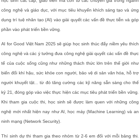
học sinh các cấp, giáo viên mà còn từ các chuyên gia trong ngành
công nghệ và giáo dục, với mục tiêu khuyến khích sáng tạo và ứng
dụng trí tuệ nhân tạo (AI) vào giải quyết các vấn đề thực tiễn và góp
phần vào phát triển bền vững.
AI for Good Việt Nam 2025 sẽ giúp học sinh thúc đẩy niềm yêu thích
công nghệ và các ý tưởng đưa công nghệ giải quyết các vấn đề thực
tế của cuộc sống cũng như những thách thức lớn trên thế giới như
biến đổi khí hậu, sức khỏe con người, bảo vệ di sản văn hóa, hỗ trợ
người khuyết tật... từ đó tăng cường các kỹ năng sẵn sàng cho thế
kỷ 21, đóng góp vào việc thực hiện các mục tiêu phát triển bền vững.
Khi tham gia cuộc thi, học sinh sẽ được làm quen với những công
nghệ mới nhất hiện nay như AI, học máy (Machine Learning) và an
ninh mạng (Network Security).
Thí sinh dự thi tham gia theo nhóm từ 2-6 em đối với mỗi bảng thi.