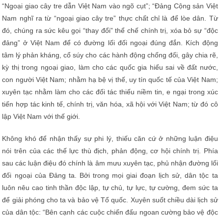
“Ngoại giao cây tre dẫn Việt Nam vào ngõ cụt”; “Đảng Cộng sản Việt
Nam nghĩ ra từ “ngoại giao cây tre” thực chất chỉ là để lòe dân. Từ
đó, chúng ra sức kêu gọi “thay đổi” thể chế chính trị, xóa bỏ sự “độc
đảng” ở Việt Nam để có đường lối đối ngoại đúng đắn. Kích động
tâm lý phản kháng, cổ súy cho các hành động chống đối, gây chia rẽ,
kỳ thị trong ngoại giao, làm cho các quốc gia hiểu sai về đất nước,
con người Việt Nam; nhằm hạ bệ vị thế, uy tín quốc tế của Việt Nam;
xuyên tạc nhằm làm cho các đối tác thiếu niềm tin, e ngại trong xúc
tiến hợp tác kinh tế, chính trị, văn hóa, xã hội với Việt Nam; từ đó cô
lập Việt Nam với thế giới.
Không khó để nhận thấy sự phi lý, thiếu căn cứ ở những luận điệu
nói trên của các thế lực thù địch, phản động, cơ hội chính trị. Phía
sau các luận điệu đó chính là âm mưu xuyên tạc, phủ nhận đường lối
đối ngoại của Đảng ta. Bởi trong mọi giai đoạn lịch sử, dân tộc ta
luôn nêu cao tinh thần độc lập, tự chủ, tự lực, tự cường, đem sức ta
để giải phóng cho ta và bảo vệ Tổ quốc. Xuyên suốt chiều dài lịch sử
của dân tộc: “Bên cạnh các cuộc chiến đấu ngoan cường bảo vệ độc