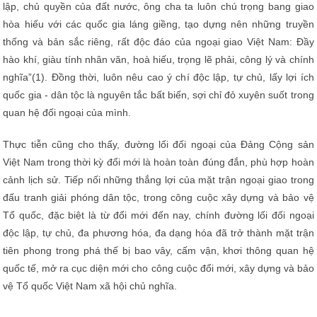
lập, chủ quyền của đất nước, ông cha ta luôn chú trọng bang giao
hòa hiếu với các quốc gia láng giềng, tạo dựng nên những truyền
thống và bản sắc riêng, rất độc đáo của ngoại giao Việt Nam: Đầy
hào khí, giàu tính nhân văn, hoà hiếu, trọng lẽ phải, công lý và chính
nghĩa”(1). Đồng thời, luôn nêu cao ý chí độc lập, tự chủ, lấy lợi ích
quốc gia - dân tộc là nguyên tắc bất biến, sợi chỉ đỏ xuyên suốt trong
quan hệ đối ngoại của mình.
Thực tiễn cũng cho thấy, đường lối đối ngoại của Đảng Cộng sản
Việt Nam trong thời kỳ đổi mới là hoàn toàn đúng đắn, phù hợp hoàn
cảnh lịch sử.
Tiếp nối những thắng lợi của mặt trận ngoại giao trong
đấu tranh giải phóng dân tộc, trong công cuộc xây dựng và bảo vệ
Tổ quốc, đặc biệt là từ đổi mới đến nay, chính đường lối đối ngoại
độc lập, tự chủ, đa phương hóa, đa dạng hóa đã trở thành mặt trận
tiên phong trong phá thế bị bao vây, cấm vận, khơi thông quan hệ
quốc tế, mở ra cục diện mới cho công cuộc đổi mới, xây dựng và bảo
vệ Tổ quốc Việt Nam xã hội chủ nghĩa.