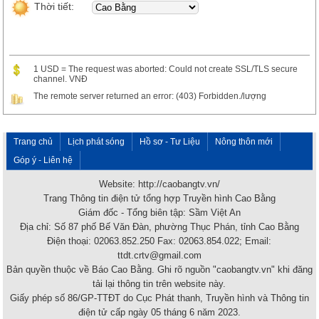
Thời tiết:
1 USD = The request was aborted: Could not create SSL/TLS secure
channel. VNĐ
The remote server returned an error: (403) Forbidden./lượng
Trang chủ
Lịch phát sóng
Hồ sơ - Tư Liệu
Nông thôn mới
Góp ý - Liên hệ
Website: http://caobangtv.vn/
Trang Thông tin điện tử tổng hợp Truyền hình Cao Bằng
Giám đốc - Tổng biên tập: Sầm Việt An
Địa chỉ: Số 87 phố Bế Văn Đàn, phường Thục Phán, tỉnh Cao Bằng
Điện thoại: 02063.852.250 Fax: 02063.854.022; Email:
ttdt.crtv@gmail.com
Bản quyền thuộc về Báo Cao Bằng. Ghi rõ nguồn "caobangtv.vn" khi đăng
tải lại thông tin trên website này.
Giấy phép số 86/GP-TTĐT do Cục Phát thanh, Truyền hình và Thông tin
điện tử cấp ngày 05 tháng 6 năm 2023.