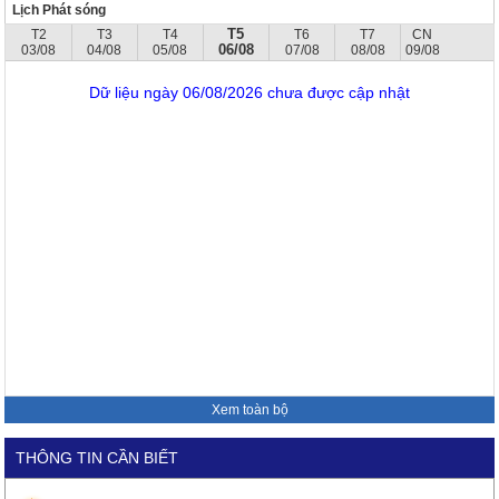
Lịch Phát sóng
T5
T2
T3
T4
T6
T7
CN
06/08
03/08
04/08
05/08
07/08
08/08
09/08
Dữ liệu ngày 06/08/2026 chưa được cập nhật
Xem toàn bộ
THÔNG TIN CẦN BIẾT