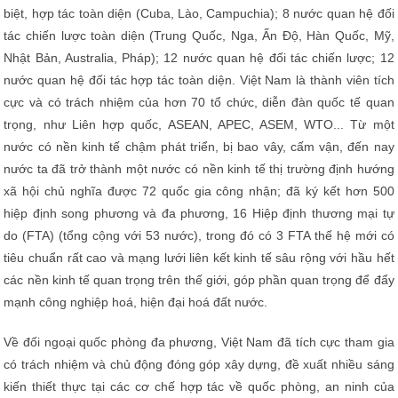
biệt, hợp tác toàn diện (Cuba, Lào, Campuchia); 8 nước quan hệ đối
tác chiến lược toàn diện (Trung Quốc, Nga, Ấn Độ, Hàn Quốc, Mỹ,
Nhật Bản, Australia, Pháp); 12 nước quan hệ đối tác chiến lược; 12
nước quan hệ đối tác hợp tác toàn diện. Việt Nam là thành viên tích
cực và có trách nhiệm của hơn 70 tổ chức, diễn đàn quốc tế quan
trọng, như Liên hợp quốc, ASEAN, APEC, ASEM, WTO... Từ một
nước có nền kinh tế chậm phát triển, bị bao vây, cấm vận, đến nay
nước ta đã trở thành một nước có nền kinh tế thị trường định hướng
xã hội chủ nghĩa được 72 quốc gia công nhận; đã ký kết hơn 500
hiệp định song phương và đa phương, 16 Hiệp định thương mại tự
do (FTA) (tổng cộng với 53 nước), trong đó có 3 FTA thế hệ mới có
tiêu chuẩn rất cao và mạng lưới liên kết kinh tế sâu rộng với hầu hết
các nền kinh tế quan trọng trên thế giới, góp phần quan trọng để đẩy
mạnh công nghiệp hoá, hiện đại hoá đất nước.
Về đối ngoại quốc phòng đa phương, Việt Nam đã tích cực tham gia
có trách nhiệm và chủ động đóng góp xây dựng, đề xuất nhiều sáng
kiến thiết thực tại các cơ chế hợp tác về quốc phòng, an ninh của