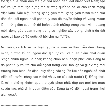
tốt đẹp của nhân dân thế giới với nhân dân, đất nước Việt Nam; tạo
thế và lực mới, tạo dựng môi trường quốc tế có lợi cho cách mạng
Việt Nam. Đặc biệt, "trong kỷ nguyên mới, kỷ nguyên vươn mình của
dân tộc, đối ngoại phải phát huy cao độ truyền thống vẻ vang, vươn
lên những tầm cao mới để hoàn thành những trọng trách vinh quang
mới, đóng góp quan trọng trong sự nghiệp xây dựng, phát triển đất
nước và bảo vệ Tổ quốc xã hội chủ nghĩa"(3).
Rõ ràng
, cả lịch sử và hiện tại, cả lý luận và thực tiễn đều chứng
minh, đường lối đối ngoại độc lập, tự chủ và quan điểm nhất quán
“chọn chính nghĩa, lẽ phải; không chọn bên, chọn phe” của Đảng ta
đã phát huy vai trò của đối ngoại trong việc “tạo lập và giữ vững môi
trường hòa bình, ổn định, huy động các nguồn lực bên ngoài để phát
triển đất nước, nâng cao vị thế và uy tín của đất nước”(4). Đồng thời,
là minh chứng khách quan, thuyết phục nhất đập tan mọi âm mưu
xuyên tạc, phủ định quan điểm của Đảng ta về đối ngoại trong thời
gian qua./.
----------------------------------------