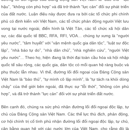
hậu”, “không còn phù hợp” và đã trở thành “lực cản” đối sự phát triển
của đất nước. Luận điệu này được đưa ra bởi các tổ chức phi chính
phủ có định kiến với Việt Nam, các tổ chức phản động người Việt lưu
vong tại nước ngoài, điển hình là Việt Tân, các tổ chức xã hội dân
sự, các đài quốc tế BBC, RFA, RFI, VOA… chúng tự xưng là “người
yêu nước”, “tâm huyết” với “vận mệnh quốc gia dân tộc”, “luật sư độc
lập”, “nhà báo tự do”, “nhà dân chủ”, “nhà nghiên cứu”, “người Việt
yêu nước”... Theo họ, hiện đang là thời đại toàn cầu hóa và hội nhập
quốc tế sâu rộng, các quốc gia, dân tộc có mối quan hệ ràng buộc và
phụ thuộc lẫn nhau. Vì thế, đường lối đối ngoại của Đảng Cộng sản
Việt Nam là “bảo thủ”, “tự mình cô lập mình”, là “tự tách ra khỏi dòng
chảy” của thế giới bên ngoài, đã thực sự “lỗi thời”, “không còn phù
hợp”, và đã trở thành “lực cản” đối với sự phát triển đất nước.
Bên cạnh đó, chúng ra sức phủ nhận đường lối đối ngoại độc lập, tự
chủ của Đảng Cộng sản Việt Nam. Các thế lực thù địch, phản động,
cơ hội chính trị cố tình phủ nhận đường lối đối ngoại độc lập, tự chủ,
cân bằng quan hệ với các nước lớn của Việt Nam, cho rằng đó là