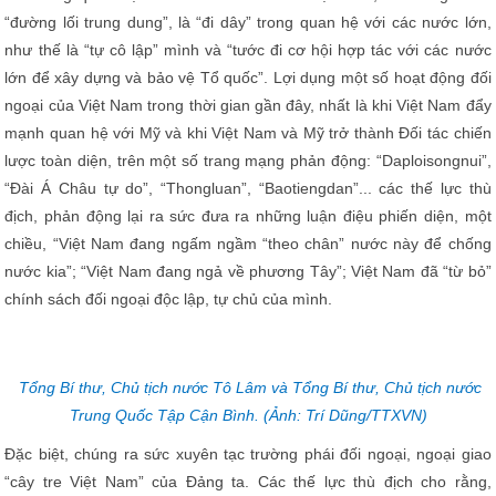
“đường lối trung dung”, là “đi dây” trong quan hệ với các nước lớn,
như thế là “tự cô lập” mình và “tước đi cơ hội hợp tác với các nước
lớn để xây dựng và bảo vệ Tổ quốc”. Lợi dụng một số hoạt động đối
ngoại của Việt Nam trong thời gian gần đây, nhất là khi Việt Nam đẩy
mạnh quan hệ với Mỹ và khi Việt Nam và Mỹ trở thành Đối tác chiến
lược toàn diện, trên một số trang mạng phản động: “Daploisongnui”,
“Đài Á Châu tự do”, “Thongluan”, “Baotiengdan”... các thế lực thù
địch, phản động lại ra sức đưa ra những luận điệu phiến diện, một
chiều, “Việt Nam đang ngấm ngầm “theo chân” nước này để chống
nước kia”; “Việt Nam đang ngả về phương Tây”; Việt Nam đã “từ bỏ”
chính sách đối ngoại độc lập, tự chủ của mình.
Tổng Bí thư, Chủ tịch nước Tô Lâm và Tổng Bí thư, Chủ tịch nước
Trung Quốc Tập Cận Bình. (Ảnh: Trí Dũng/TTXVN)
Đặc biệt, chúng ra sức xuyên tạc trường phái đối ngoại, ngoại giao
“cây tre Việt Nam” của Đảng ta. Các thế lực thù địch cho rằng,