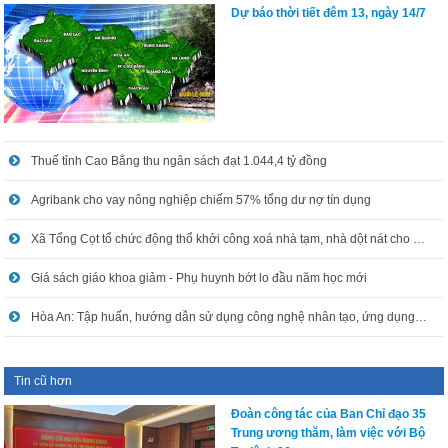
Dự báo thời tiết đêm 13, ngày 14/7
Thuế tỉnh Cao Bằng thu ngân sách đạt 1.044,4 tỷ đồng
Agribank cho vay nông nghiệp chiếm 57% tổng dư nợ tín dụng
Xã Tổng Cọt tổ chức động thổ khởi công xoá nhà tạm, nhà dột nát cho hộ nghèo
Giá sách giáo khoa giảm - Phụ huynh bớt lo đầu năm học mới
Hòa An: Tập huấn, hướng dẫn sử dụng công nghệ nhân tạo, ứng dụng công nghệ thông tin trong xử lý công việc
Tin cũ hơn
Đoàn công tác của Ban Chỉ đạo 35
Trung ương thăm, làm việc với Bộ