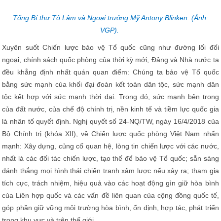
Tổng Bí thư Tô Lâm và Ngoại trưởng Mỹ Antony Blinken. (Ảnh:
VGP).
Xuyên suốt Chiến lược bảo vệ Tổ quốc cũng như đường lối đối
ngoại, chính sách quốc phòng của thời kỳ mới, Đảng và Nhà nước ta
đều khẳng định nhất quán quan điểm: Chúng ta bảo vệ Tổ quốc
bằng sức mạnh của khối đại đoàn kết toàn dân tộc, sức mạnh dân
tộc kết hợp với sức mạnh thời đại. Trong đó, sức mạnh bên trong
của đất nước, của chế độ chính trị, nền kinh tế và tiềm lực quốc gia
là nhân tố quyết định. Nghị quyết số 24-NQ/TW, ngày 16/4/2018 của
Bộ Chính trị (khóa XII), về Chiến lược quốc phòng Việt Nam nhấn
mạnh: Xây dựng, củng cố quan hệ, lòng tin chiến lược với các nước,
nhất là các đối tác chiến lược, tạo thế để bảo vệ Tổ quốc; sẵn sàng
đánh thắng mọi hình thái chiến tranh xâm lược nếu xảy ra; tham gia
tích cực, trách nhiệm, hiệu quả vào các hoạt động gìn giữ hòa bình
của Liên hợp quốc và các vấn đề liên quan của cộng đồng quốc tế,
góp phần giữ vững môi trường hòa bình, ổn định, hợp tác, phát triển
trong khu vực và trên thế giới.