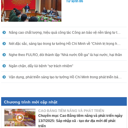
Tư lệnh 86
Nâng cao chất lượng, hiệu quả công tác Công an bảo vệ nền tảng tư tưởng của Đảng
Nét đặc sắc, sáng tạo trong tư tưởng Hồ Chí Minh về “Chính trị trọng hơn quân sự”
Nghe theo FULRO, đòi thành lập “Nhà nước Đề-ga” là hại nước, hại thân
Ngăn chặn, đẩy lùi bệnh “sợ trách nhiệm”
Vận dụng, phát triển sáng tạo tư tưởng Hồ Chí Minh trong phát triển báo chí - truyền thông
Chương trình mới cập nhật
CAO BẰNG TIỀM NĂNG VÀ PHÁT TRIỂN
Chuyên mục Cao Bằng tiềm năng và phát triển ngày
13/7/2025: Sáp nhập xã - tạo dư địa mới để phát
triển