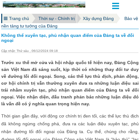
Trang chủ
Thời sự - Chính trị
Xây dựng Đảng
Bảo vệ
nền tảng tư tưởng của Đảng
Không thể xuyên tạc, phủ nhận quan điểm của Đảng ta về đối
ngoại
Cập nhật: Thứ sáu , 06/12/2024 09:18
Trước xu thế mở cửa và hội nhập quốc tế hiện nay, Đảng Cộng
sản Việt Nam đã sáng suốt, kịp thời có những thay đổi tư duy
về đường lối đối ngoại. Song, các thế lực thù địch, phản động,
cơ hội chính trị vẫn thường xuyên đưa ra những luận điệu sai
trái nhằm xuyên tạc, phủ nhận quan điểm của Đảng ta về đối
ngoại. Việc nhận diện, đấu tranh phản bác những luận điệu đó
là vấn đề có ý nghĩa quan trọng hiện nay.
Thời gian gần đây, với động cơ chính trị đen tối, các thế lực thù địch
đã không ngừng chống phá, đưa ra các luận điệu xuyên tạc, phủ
nhận đường lối đối ngoại của Đảng ta. Cụ thể, chúng cho rằng,
đường lối đối ngoại của Đảng Cộng sản Việt Nam là “bảo thủ” “lạc