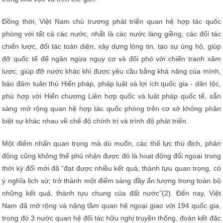
Đồng thời, Việt Nam chủ trương phát triển quan hệ hợp tác quốc
phòng với tất cả các nước, nhất là các nước láng giềng, các đối tác
chiến lược, đối tác toàn diện, xây dựng lòng tin, tạo sự ủng hộ, giúp
đỡ quốc tế để ngăn ngừa nguy cơ và đối phó với chiến tranh xâm
lược; giúp đỡ nước khác khi được yêu cầu bằng khả năng của mình,
bảo đảm tuân thủ Hiến pháp, pháp luật và lợi ích quốc gia - dân tộc,
phù hợp với Hiến chương Liên hợp quốc và luật pháp quốc tế, sẵn
sàng mở rộng quan hệ hợp tác quốc phòng trên cơ sở không phân
biệt sự khác nhau về chế độ chính trị và trình độ phát triển.
Một điểm nhấn quan trọng mà dù muốn, các thế lực thù địch, phản
động cũng không thể phủ nhận được đó là hoạt động đối ngoại trong
thời kỳ đổi mới đã “đạt được nhiều kết quả, thành tựu quan trọng, có
ý nghĩa lịch sử, trở thành một điểm sáng đầy ấn tượng trong toàn bộ
những kết quả, thành tựu chung của đất nước”(2). Đến nay, Việt
Nam đã mở rộng và nâng tầm quan hệ ngoại giao với 194 quốc gia,
trong đó 3 nước quan hệ đối tác hữu nghị truyền thống, đoàn kết đặc