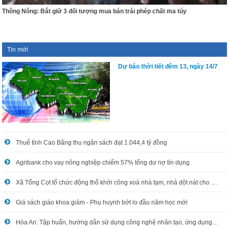
Thông Nông: Bắt giữ 3 đối tượng mua bán trái phép chất ma túy
Tin mới
Dự báo thời tiết đêm 13, ngày 14/7
Thuế tỉnh Cao Bằng thu ngân sách đạt 1.044,4 tỷ đồng
Agribank cho vay nông nghiệp chiếm 57% tổng dư nợ tín dụng
Xã Tổng Cọt tổ chức động thổ khởi công xoá nhà tạm, nhà dột nát cho hộ nghèo
Giá sách giáo khoa giảm - Phụ huynh bớt lo đầu năm học mới
Hòa An: Tập huấn, hướng dẫn sử dụng công nghệ nhân tạo, ứng dụng công nghệ thông tin trong xử lý công việc