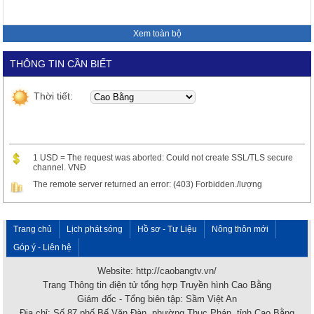
Xem toàn bộ
THÔNG TIN CẦN BIẾT
Thời tiết:
1 USD = The request was aborted: Could not create SSL/TLS secure
channel. VNĐ
The remote server returned an error: (403) Forbidden./lượng
Trang chủ
Lịch phát sóng
Hồ sơ - Tư Liệu
Nông thôn mới
Góp ý - Liên hệ
Website: http://caobangtv.vn/
Trang Thông tin điện tử tổng hợp Truyền hình Cao Bằng
Giám đốc - Tổng biên tập: Sầm Việt An
Địa chỉ: Số 87 phố Bế Văn Đàn, phường Thục Phán, tỉnh Cao Bằng