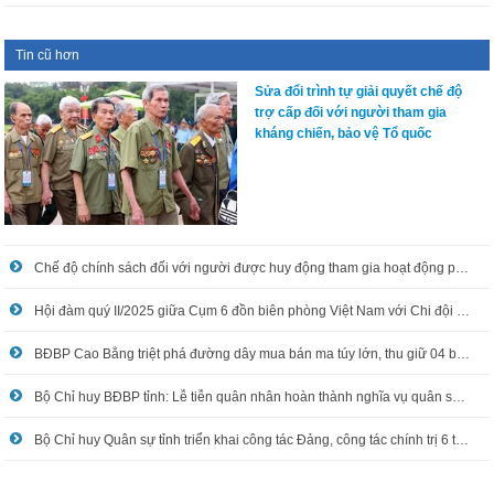
Tin cũ hơn
Sửa đổi trình tự giải quyết chế độ
trợ cấp đối với người tham gia
kháng chiến, bảo vệ Tổ quốc
Chế độ chính sách đối với người được huy động tham gia hoạt động phòng không nhân dân
Hội đàm quý II/2025 giữa Cụm 6 đồn biên phòng Việt Nam với Chi đội Quản lý biên giới thành phố Sùng Tả (Quảng Tây, Trung Quốc)
BĐBP Cao Bằng triệt phá đường dây mua bán ma túy lớn, thu giữ 04 bánh hêrôin
Bộ Chỉ huy BĐBP tỉnh: Lễ tiễn quân nhân hoàn thành nghĩa vụ quân sự năm 2025
Bộ Chỉ huy Quân sự tỉnh triển khai công tác Đảng, công tác chính trị 6 tháng cuối năm 2025