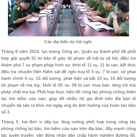
Các đại biểu dự hội nghị.
Tháng 8 năm 2024, lực lượng Công an, Quân sự thành phố đã phối
hợp giải quyết 31 tin báo tố giác tội phạm về trật tự xã hội; điều tra
khám phá 7 vụ phạm pháp hình sự; khởi tố 11 vụ, 11 bị can, kết thúc
điều tra chuyển Viện Kiểm sát đề nghị truy tố 5 vụ, 7 bị can; xử phạt
hành chính 6 vụ, 15 đối tượng; phát hiện và bắt 10 vụ, 15 đối tượng
tội phạm về ma túy; khởi tố 05 vụ, 08 bị can mua bán, tàng trữ trái
phép chất ma túy. Phối hợp thực hiện tốt công tác phòng chống thiên
tai, tìm kiếm cứu nạn, giúp đỡ nhiều hộ gia đình trên địa bàn di
chuyển tài sản ra khỏi nơi ngập úng do ảnh hưởng của hoàn lưu bão
số 3.
Tháng 9, hai đơn vị tiếp tục tăng cường phối hợp trong công tác
phòng chống lụt bão, tìm kiếm cứu nạn trên địa bàn; đẩy mạnh công
tác tuyên truyền, vận động nhân dân chấp hành nghiêm đường lối,