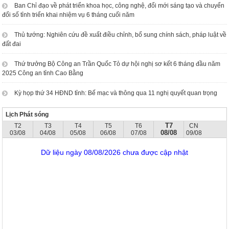
Ban Chỉ đạo về phát triển khoa học, công nghệ, đổi mới sáng tạo và chuyển
đổi số tỉnh triển khai nhiệm vụ 6 tháng cuối năm
Thủ tướng: Nghiên cứu đề xuất điều chỉnh, bổ sung chính sách, pháp luật về
đất đai
Thứ trưởng Bộ Công an Trần Quốc Tỏ dự hội nghị sơ kết 6 tháng đầu năm
2025 Công an tỉnh Cao Bằng
Kỳ họp thứ 34 HĐND tỉnh: Bế mạc và thông qua 11 nghị quyết quan trọng
Lịch Phát sóng
T7
T2
T3
T4
T5
T6
CN
08/08
03/08
04/08
05/08
06/08
07/08
09/08
Dữ liệu ngày 08/08/2026 chưa được cập nhật