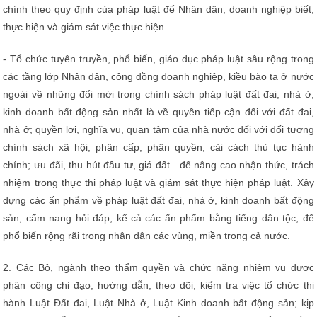
chính theo quy định của pháp luật để Nhân dân, doanh nghiệp biết,
thực hiện và giám sát việc thực hiện.
- Tổ chức tuyên truyền, phổ biến, giáo dục pháp luật sâu rộng trong
các tầng lớp Nhân dân, cộng đồng doanh nghiệp, kiều bào ta ở nước
ngoài về những đổi mới trong chính sách pháp luật đất đai, nhà ở,
kinh doanh bất động sản nhất là về quyền tiếp cận đối với đất đai,
nhà ở; quyền lợi, nghĩa vụ, quan tâm của nhà nước đối với đối tượng
chính sách xã hội; phân cấp, phân quyền; cải cách thủ tục hành
chính; ưu đãi, thu hút đầu tư, giá đất…để nâng cao nhận thức, trách
nhiệm trong thực thi pháp luật và giám sát thực hiện pháp luật. Xây
dựng các ấn phẩm về pháp luật đất đai, nhà ở, kinh doanh bất động
sản, cẩm nang hỏi đáp, kể cả các ấn phẩm bằng tiếng dân tộc, để
phổ biến rộng rãi trong nhân dân các vùng, miền trong cả nước.
2. Các Bộ, ngành theo thẩm quyền và chức năng nhiệm vụ được
phân công chỉ đạo, hướng dẫn, theo dõi, kiểm tra việc tổ chức thi
hành Luật Đất đai, Luật Nhà ở, Luật Kinh doanh bất động sản; kịp