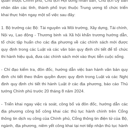
quan thuộc Chính phủ, Chủ tịch Hội đồng nhân dân, Chủ tịch Ủy ban
nhân dân các tỉnh, thành phố trực thuộc Trung ương tổ chức triển
khai thực hiện ngay một số việc sau đây:
1. Bộ trưởng các Bộ: Tài nguyên và Môi trường, Xây dựng, Tài chính,
Nội vụ, Lao động - Thương binh và Xã hội khẩn trương hướng dẫn,
tổ chức tập huấn cho các địa phương về các chính sách mới được
quy định trong các Luật và các văn bản quy định chi tiết để tổ chức
thi hành hiệu quả, đưa các chính sách mới vào thực tiễn cuộc sống.
- Chỉ đạo kiểm tra, đôn đốc, hướng dẫn việc ban hành văn bản quy
định chi tiết theo thẩm quyền được quy định trong Luật và các Nghị
định quy định chi tiết thi hành Luật ở các địa phương, báo cáo Thủ
tướng Chính phủ trước 20 tháng 8 năm 2024.
- Triển khai ngay việc rà soát, công bố và đôn đốc, hướng dẫn các
địa phương công bố công khai các thủ tục hành chính trên Cổng
thông tin dịch vụ công của Chính phủ, Cổng thông tin điện tử của Bộ,
ngành, địa phương, niêm yết công khai tại nơi tiếp nhận thủ tục hành