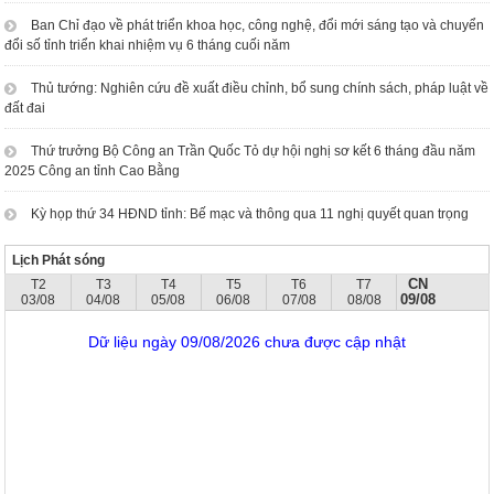
Ban Chỉ đạo về phát triển khoa học, công nghệ, đổi mới sáng tạo và chuyển
đổi số tỉnh triển khai nhiệm vụ 6 tháng cuối năm
Thủ tướng: Nghiên cứu đề xuất điều chỉnh, bổ sung chính sách, pháp luật về
đất đai
Thứ trưởng Bộ Công an Trần Quốc Tỏ dự hội nghị sơ kết 6 tháng đầu năm
2025 Công an tỉnh Cao Bằng
Kỳ họp thứ 34 HĐND tỉnh: Bế mạc và thông qua 11 nghị quyết quan trọng
Lịch Phát sóng
CN
T2
T3
T4
T5
T6
T7
09/08
03/08
04/08
05/08
06/08
07/08
08/08
Dữ liệu ngày 09/08/2026 chưa được cập nhật