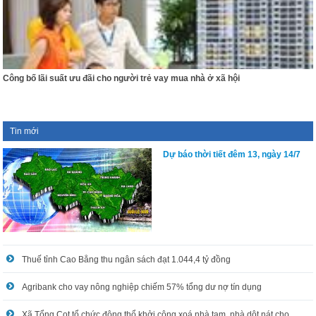
Công bố lãi suất ưu đãi cho người trẻ vay mua nhà ở xã hội
Tin mới
Dự báo thời tiết đêm 13, ngày 14/7
Thuế tỉnh Cao Bằng thu ngân sách đạt 1.044,4 tỷ đồng
Agribank cho vay nông nghiệp chiếm 57% tổng dư nợ tín dụng
Xã Tổng Cọt tổ chức động thổ khởi công xoá nhà tạm, nhà dột nát cho hộ nghèo