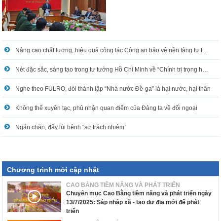
Nâng cao chất lượng, hiệu quả công tác Công an bảo vệ nền tảng tư tưởng của Đảng
Nét đặc sắc, sáng tạo trong tư tưởng Hồ Chí Minh về “Chính trị trọng hơn quân sự”
Nghe theo FULRO, đòi thành lập “Nhà nước Đề-ga” là hại nước, hại thân
Không thể xuyên tạc, phủ nhận quan điểm của Đảng ta về đối ngoại
Ngăn chặn, đẩy lùi bệnh “sợ trách nhiệm”
Chương trình mới cập nhật
CAO BẰNG TIỀM NĂNG VÀ PHÁT TRIỂN
Chuyên mục Cao Bằng tiềm năng và phát triển ngày
13/7/2025: Sáp nhập xã - tạo dư địa mới để phát
triển