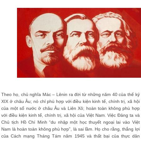
Theo họ, chủ nghĩa Mác – Lênin ra đời từ những năm 40 của thế kỷ
XIX ở châu Âu; nó chỉ phù hợp với điều kiện kinh tế, chính trị, xã hội
của một số nước ở châu Âu và Liên Xô; hoàn toàn không phù hợp
với điều kiện kinh tế, chính trị, xã hội của Việt Nam. Việc Đảng ta và
Chủ tịch Hồ Chí Minh “du nhập một học thuyết ngoại lai vào Việt
Nam là hoàn toàn không phù hợp”, là sai lầm. Họ cho rằng, thắng lợi
của Cách mạng Tháng Tám năm 1945 và thất bại của thực dân