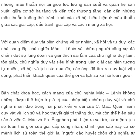
những mâu thuẫn nội tại giữa lực lượng sản xuất và quan hệ sản
xuất, giữa cơ sở hạ tầng và kiến trúc thượng tầng, dẫn đến những
mâu thuẫn không thể tránh khỏi của xã hội biểu hiện ở mâu thuẫn
giữa các giai cấp, đấu tranh giai cấp và cách mạng xã hội.
Với quan điểm duy vật biện chứng về tự nhiên, xã hội và tư duy, các
nhà sáng lập chủ nghĩa Mác – Lênin và những người cộng sự đã
chấm dứt sự lũng đoạn và giải thích sai lầm của chủ nghĩa duy tâm,
tôn giáo, chủ nghĩa duy vật siêu hình trong luận giải các hiện tượng
tự nhiên, xã hội và lịch sử; qua đó, các ông đã tìm ra quy luật vận
động, phát triển khách quan của thế giới và lịch sử xã hội loài người.
Bản chất khoa học, cách mạng của chủ nghĩa Mác – Lênin không
những được thể hiện ở giá trị của phép biện chứng duy vật và chủ
nghĩa nhân đạo trong hai phát kiến vĩ đại của C. Mác: Quan niệm
duy vật về lịch sử và học thuyết giá trị thặng dư, mà còn thể hiện sâu
sắc ở việc C. Mác và Ph. Ăngghen phát hiện ra vai trò, sứ mệnh lịch
sử toàn thế giới của giai cấp công nhân, chính giai cấp này có sứ
mệnh lịch sử toàn thế giới là “người đào huyệt chôn chủ nghĩa tư