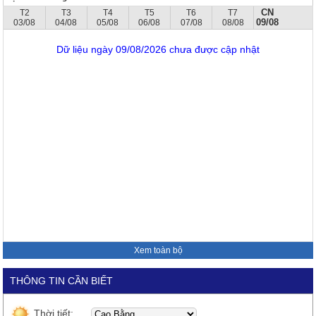
CN
T2
T3
T4
T5
T6
T7
09/08
03/08
04/08
05/08
06/08
07/08
08/08
Dữ liệu ngày 09/08/2026 chưa được cập nhật
Xem toàn bộ
THÔNG TIN CẦN BIẾT
Thời tiết: