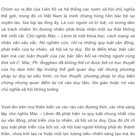
Chính sự ra đời của Liên Xô và hệ thống các nước xã hội chủ nghĩa
thế giới, trong đó có Việt Nam là minh chứng hùng hồn bác bỏ sự
xuyên tạc, lừa bịp lạc lõng ấy. Là con người có trí tuệ, có lương tâm
và trách nhiệm thì đương nhiên phải thừa nhận một sự thật không
thể chối cãi:
Chủ nghĩa Mác – Lênin là một khoa học, cách mạng và
nhân văn sâu sắc. Nó nghiên cứu, chỉ ra những quy luật vận động,
phát triển của tự nhiên, xã hội và tư duy
.
Đó là điểm khác biệt căn
bản mà các luận thuyết của các bậc tiền bối và những người cùng
thời với C. Mác, Ph. Ăngghen đã không thể có được bởi có học thuyết
của họ dựa trên lập trường thế giới quan duy vật nhưng phương
pháp tư duy lại siêu hình; có học thuyết, phương pháp tư duy biện
chứng nhưng quan điểm lại rơi vào duy tâm, tôn giáo hoặc rơi vào
chủ nghĩa xã hội không tưởng.
Vượt lên trên mọi thiên kiến và các rào cản đương thời, các nhà sáng
lập chủ nghĩa Mác – Lênin đã phát hiện ra quy luật chung nhất của
sự vận động, phát triển của tự nhiên, xã hội và tư duy. Qua đó chỉ rõ
quy luật phát triển của lịch sử, xã hội loài người không phải do thánh
thần, chúa trời tạo ra hoặc một lực lượng siêu nhiên sáng tạo mà do