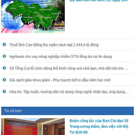
Dự báo thời tiết đêm 13, ngày 14/7
Thuế tỉnh Cao Bằng thu ngân sách đạt 1.044,4 tỷ đồng
Agribank cho vay nông nghiệp chiếm 57% tổng dư nợ tín dụng
Xã Tổng Cọt tổ chức động thổ khởi công xoá nhà tạm, nhà dột nát cho hộ nghèo
Giá sách giáo khoa giảm - Phụ huynh bớt lo đầu năm học mới
Hòa An: Tập huấn, hướng dẫn sử dụng công nghệ nhân tạo, ứng dụng công nghệ thông tin trong xử lý công việc
Tin cũ hơn
Đoàn công tác của Ban Chỉ đạo 35
Trung ương thăm, làm việc với Bộ
Tư lệnh 86