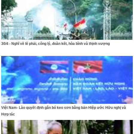
30/4 - Nghĩ về lẽ phải, công lý, đoàn kết, hòa bình và thịnh vượng
Việt Nam- Lào quyết định gắn bó keo sơn bằng bản Hiệp ước Hữu nghị và
Hợp tác