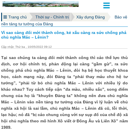
Trang chủ
Thời sự - Chính trị
Xây dựng Đảng
Bảo vệ
nền tảng tư tưởng của Đảng
Vì sao càng đổi mới thành công, kẻ xấu càng ra sức chống phá
chủ nghĩa Mác – Lênin?
Cập nhật: Thứ ba , 10/05/2022 09:12
Tại sao chúng ta càng đổi mới thành công thì các thế lực thù
địch, cơ hội chính trị, phản động lại càng “gầm gừ”, ra sức
chống phá chủ nghĩa Mác – Lênin, đòi hạ bệ học thuyết khoa
học, cách mạng này, đòi Đảng ta “phải thay máu cho hệ tư
tưởng”, “phải từ bỏ chủ nghĩa Mác – Lênin với nhiều lý do
khác nhau? Tuy cách tiếp cận “đa màu, nhiều sắc”, song điểm
chung của họ là “khuyên Đảng ta” không nên đưa chủ nghĩa
Mác – Lênin vào nền tảng tư tưởng của Đảng vì lý luận về chủ
nghĩa xã hội là sai lầm, chủ nghĩa Mác – Lênin đã cũ, lỗi thời,
lạc hậu; nó đã “bị cáo chung cùng với sự sụp đổ của chế độ xã
hội chủ nghĩa theo mô hình Xô viết ở Đông Âu và Liên Xô” năm
1989.