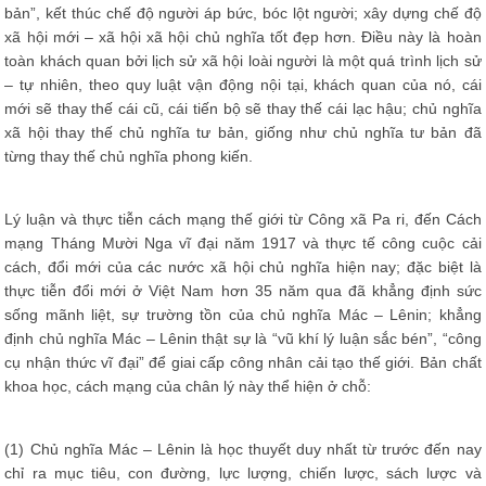
bản”, kết thúc chế độ người áp bức, bóc lột người; xây dựng chế độ
xã hội mới – xã hội xã hội chủ nghĩa tốt đẹp hơn. Điều này là hoàn
toàn khách quan bởi lịch sử xã hội loài người là một quá trình lịch sử
– tự nhiên, theo quy luật vận động nội tại, khách quan của nó, cái
mới sẽ thay thế cái cũ, cái tiến bộ sẽ thay thế cái lạc hậu; chủ nghĩa
xã hội thay thế chủ nghĩa tư bản, giống như chủ nghĩa tư bản đã
từng thay thế chủ nghĩa phong kiến.
Lý luận và thực tiễn cách mạng thế giới từ Công xã Pa ri, đến Cách
mạng Tháng Mười Nga vĩ đại năm 1917 và thực tế công cuộc cải
cách, đổi mới của các nước xã hội chủ nghĩa hiện nay; đặc biệt là
thực tiễn đổi mới ở Việt Nam hơn 35 năm qua đã khẳng định sức
sống mãnh liệt, sự trường tồn của chủ nghĩa Mác – Lênin; khẳng
định chủ nghĩa Mác – Lênin thật sự là “vũ khí lý luận sắc bén”, “công
cụ nhận thức vĩ đại” để giai cấp công nhân cải tạo thế giới. Bản chất
khoa học, cách mạng của chân lý này thể hiện ở chỗ:
(1) Chủ nghĩa Mác – Lênin là học thuyết duy nhất từ trước đến nay
chỉ ra mục tiêu, con đường, lực lượng, chiến lược, sách lược và