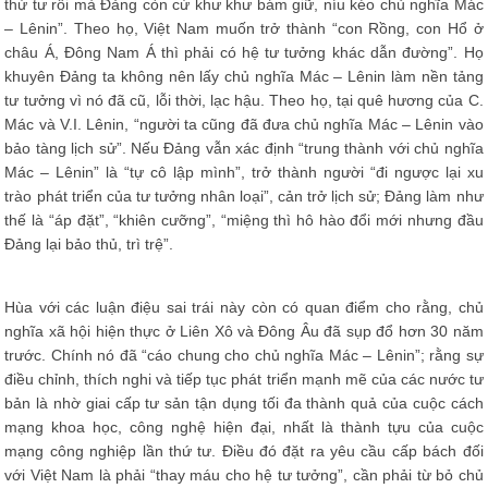
thứ tư rồi mà Đảng còn cứ khư khư bám giữ, níu kéo chủ nghĩa Mác
– Lênin”. Theo họ, Việt Nam muốn trở thành “con Rồng, con Hổ ở
châu Á, Đông Nam Á thì phải có hệ tư tưởng khác dẫn đường”. Họ
khuyên Đảng ta không nên lấy chủ nghĩa Mác – Lênin làm nền tảng
tư tưởng vì nó đã cũ, lỗi thời, lạc hậu. Theo họ, tại quê hương của C.
Mác và V.I. Lênin, “người ta cũng đã đưa chủ nghĩa Mác – Lênin vào
bảo tàng lịch sử”. Nếu Đảng vẫn xác định “trung thành với chủ nghĩa
Mác – Lênin” là “tự cô lập mình”, trở thành người “đi ngược lại xu
trào phát triển của tư tưởng nhân loại”, cản trở lịch sử; Đảng làm như
thế là “áp đặt”, “khiên cưỡng”, “miệng thì hô hào đổi mới nhưng đầu
Đảng lại bảo thủ, trì trệ”.
Hùa với các luận điệu sai trái này còn có quan điểm cho rằng, chủ
nghĩa xã hội hiện thực ở Liên Xô và Đông Âu đã sụp đổ hơn 30 năm
trước. Chính nó đã “cáo chung cho chủ nghĩa Mác – Lênin”; rằng sự
điều chỉnh, thích nghi và tiếp tục phát triển mạnh mẽ của các nước tư
bản là nhờ giai cấp tư sản tận dụng tối đa thành quả của cuộc cách
mạng khoa học, công nghệ hiện đại, nhất là thành tựu của cuộc
mạng công nghiệp lần thứ tư. Điều đó đặt ra yêu cầu cấp bách đối
với Việt Nam là phải “thay máu cho hệ tư tưởng”, cần phải từ bỏ chủ