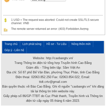
1 USD = The request was aborted: Could not create SSL/TLS secure
channel. VNĐ
The remote server returned an error: (403) Forbidden./lượng
Trang chủ
Lịch phát sóng
Hồ sơ - Tư Liệu
Nông thôn mới
Góp ý - Liên hệ
Website: http://caobangtv.vn/
Trang Thông tin điện tử tổng hợp Truyền hình Cao Bằng
Giám đốc - Tổng biên tập: Sầm Việt An
Địa chỉ: Số 87 phố Bế Văn Đàn, phường Thục Phán, tỉnh Cao Bằng
Điện thoại: 02063.852.250 Fax: 02063.854.022; Email:
ttdt.crtv@gmail.com
Bản quyền thuộc về Báo Cao Bằng. Ghi rõ nguồn "caobangtv.vn" khi đăng
tải lại thông tin trên website này.
Giấy phép số 86/GP-TTĐT do Cục Phát thanh, Truyền hình và Thông tin
điện tử cấp ngày 05 tháng 6 năm 2023.