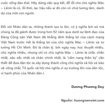
cuộc sống đào thải.
Hãy dừng việc quy kết, đỗ lỗi cho chủ nghĩa Mác
– Lênin là cũ, lỗi thời, lạc hậu nếu ai đó còn có chút lương tâm, danh
dự của một con người.
Đối với Nhân dân ta, những thành tựu to lớn, có ý nghĩa lịch sử mà
chúng ta đã giành được trong hơn 92 năm qua dưới sự lãnh đạo của
Đảng Cộng sản Việt Nam đã khẳng định thắng lợi của cách mạng
Việt Nam trước hết là thắng lợi của chủ nghĩa Mác – Lênin và tư
tưởng Hồ Chí Minh. Đó là chân lý, bởi ngày nay, học thuyết nhiều,
chủ nghĩa nhiều, nhưng chỉ có chủ nghĩa Mác – Lênin là chắc chắn
nhất, sâu sắc nhất và chân chính nhất, là “cẩm nang thần kỳ” cần
thiết để đưa dân tộc ta xây dựng thành công chủ nghĩa xã hội và bảo
vệ vững chắc Tổ quốc xã hội chủ nghĩa vì sự trường tồn của dân tộc,
vì hạnh phúc của Nhân dân./.
Dương Phương Duy
Nguồn: huongsenviet.com