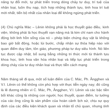
năng tự đổi mới, tự phát triển trong dòng chảy tư duy, trí tuệ của
nhân loại, luôn thu nạp, tích hợp những thành tựu, tinh hoa trí tuệ
mới nhất, tiến bộ nhất của nhân loại để không ngừng phát triển.
(4) Chủ nghĩa Mác – Lênin không phải là học thuyết giáo điều, kinh
viện, không phải là học thuyết vạn năng mà là kim chỉ nam cho hành
động bởi linh hồn sống của nó – phép biện chứng duy vật là không
bao giờ bất động, hoặc lùi bước, chấp nhận sự thỏa hiệp nào với
quan điểm duy tâm, tôn giáo, phương pháp tư duy siêu hình. Nó liên
tục được cập nhật, bổ sung bằng những tri thức mới từ thành tựu
khoa học, tinh hoa văn hóa nhân loại và tiếp tục phát triển trong
dòng chảy của tư duy nhân loại và thực tiễn cách mạng
Năm tháng sẽ đi qua, một số luận điểm của C. Mác, Ph. Ăngghen và
V.I. Lênin có thể không còn phù hợp với thực tiễn ngày nay; đó cũng
là lẽ đương nhiên vì C. Mác, Ph, Ăngghen, V.I. Lênin và các bậc tiền
bối khác cũng là những con người, học thuyết, quan điểm, tư tưởng
của các ông cũng là sản phẩm của hoàn cảnh lịch sử, chịu sự quy
định của các điều kiện khách quan và nhân tố chủ quan, nhưng
tinh