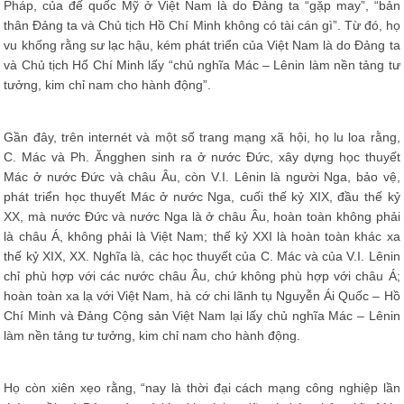
Pháp, của đế quốc Mỹ ở Việt Nam là do Đảng ta “gặp may”, “bản
thân Đảng ta và Chủ tịch Hồ Chí Minh không có tài cán gì”. Từ đó, họ
vu khống rằng sư lạc hậu, kém phát triển của Việt Nam là do Đảng ta
và Chủ tịch Hổ Chí Minh lấy “chủ nghĩa Mác – Lênin làm nền tảng tư
tưởng, kim chỉ nam cho hành động”.
Gần đây, trên internét và một số trang mạng xã hội, họ lu loa rằng,
C. Mác và Ph. Ăngghen sinh ra ở nước Đức, xây dựng học thuyết
Mác ở nước Đức và châu Âu, còn V.I. Lênin là người Nga, bảo vệ,
phát triển học thuyết Mác ở nước Nga, cuối thế kỷ XIX, đầu thế kỷ
XX, mà nước Đức và nước Nga là ở châu Âu, hoàn toàn không phải
là châu Á, không phải là Việt Nam; thế kỷ XXI là hoàn toàn khác xa
thế kỷ XIX, XX. Nghĩa là, các học thuyết của C. Mác và của V.I. Lênin
chỉ phù hợp với các nước châu Âu, chứ không phù hợp với châu Á;
hoàn toàn xa lạ với Việt Nam, hà cớ chi lãnh tụ Nguyễn Ái Quốc – Hồ
Chí Minh và Đảng Cộng sản Việt Nam lại lấy chủ nghĩa Mác – Lênin
làm nền tảng tư tưởng, kim chỉ nam cho hành động.
Họ còn xiên xẹo rằng, “nay là thời đại cách mạng công nghiệp lần