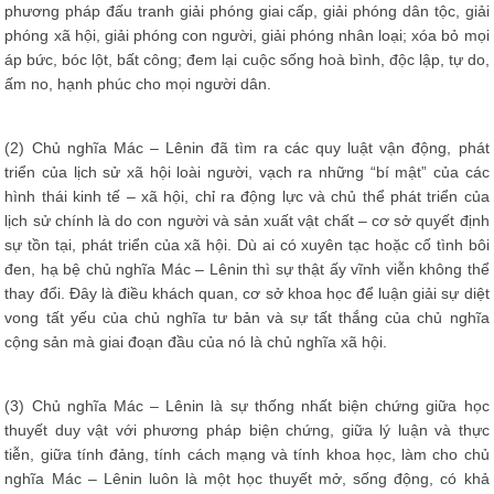
phương pháp đấu tranh giải phóng giai cấp, giải phóng dân tộc, giải
phóng xã hội, giải phóng con người, giải phóng nhân loại; xóa bỏ mọi
áp bức, bóc lột, bất công; đem lại cuộc sống hoà bình, độc lập, tự do,
ấm no, hạnh phúc cho mọi người dân.
(2) Chủ nghĩa Mác – Lênin đã tìm ra các quy luật vận động, phát
triển của lịch sử xã hội loài người, vạch ra những “bí mật” của các
hình thái kinh tế – xã hội, chỉ ra động lực và chủ thể phát triển của
lịch sử chính là do con người và sản xuất vật chất – cơ sở quyết định
sự tồn tại, phát triển của xã hội. Dù ai có xuyên tạc hoặc cố tình bôi
đen, hạ bệ chủ nghĩa Mác – Lênin thì sự thật ấy vĩnh viễn không thể
thay đổi. Đây là điều khách quan, cơ sở khoa học để luận giải sự diệt
vong tất yếu của chủ nghĩa tư bản và sự tất thắng của chủ nghĩa
cộng sản mà giai đoạn đầu của nó là chủ nghĩa xã hội.
(3) Chủ nghĩa Mác – Lênin là sự thống nhất biện chứng giữa học
thuyết duy vật với phương pháp biện chứng, giữa lý luận và thực
tiễn, giữa tính đảng, tính cách mạng và tính khoa học, làm cho chủ
nghĩa Mác – Lênin luôn là một học thuyết mở, sống động, có khả