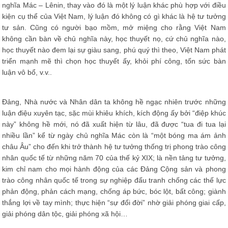
nghĩa Mác – Lênin, thay vào đó là một lý luận khác phù hợp với điều
kiện cụ thể của Việt Nam, lý luận đó không có gì khác là hệ tư tưởng
tư sản. Cũng có người bạo mồm, mở miệng cho rằng Việt Nam
không cần bàn về chủ nghĩa này, học thuyết nọ, cứ chủ nghĩa nào,
học thuyết nào đem lại sự giàu sang, phú quý thì theo, Việt Nam phát
triển mạnh mẽ thì chọn học thuyết ấy, khỏi phí công, tốn sức bàn
luận vô bổ, v.v..
Đảng, Nhà nước và Nhân dân ta không hề ngạc nhiên trước những
luận điệu xuyên tạc, sặc mùi khiêu khích, kích động ấy bởi “điệp khúc
này” không hề mới, nó đã xuất hiện từ lâu, đã được “tua đi tua lại
nhiều lần” kể từ ngày chủ nghĩa Mác còn là “một bóng ma ám ảnh
châu Âu” cho đến khi trở thành hệ tư tưởng thống trị phong trào công
nhân quốc tế từ những năm 70 của thế kỷ XIX; là nền tảng tư tưởng,
kim chỉ nam cho mọi hành động của các Đảng Cộng sản và phong
trào công nhân quốc tế trong sự nghiệp đấu tranh chống các thế lực
phản động, phản cách mạng, chống áp bức, bóc lột, bất công; giành
thắng lợi về tay mình; thực hiện “sự đổi đời” nhờ giải phóng giai cấp,
giải phóng dân tộc, giải phóng xã hội…