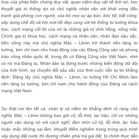
hoa của
phép biện chứng duy vật, quan niệm duy vật về lịch sử, học
thuyết giá trị thăng dư và chủ nghĩa nhân văn với khát vọng đấu
tranh giải phóng con người, xóa bỏ mọi sự áp bức, bóc lột, bất công,
xây dựng chế độ xã hội mới tốt đẹp cùng với hệ thống tư tưởng khoa
học, cách mạng cốt lõi của nó
là những giá trị vĩnh hằng, sống mãi.
Chính giá trị khoa học, cách mạng và nhân văn, nhân đạo sâu sắc,
bền vững này mà chủ nghĩa Mác – Lênin trở thành nền tảng tư
tưởng, kim chỉ nam cho hoạt động của các Đảng Cộng sản và phong
trào công nhân quốc tế, trong đó có Đảng Cộng sản Việt Nam, nhờ
có nó mà Đảng ta, Nhân dân ta đứng trước những biến động dữ dội
của tình hình, sự chuyển đổi sâu sắc của thời cuộc vẫn tự tin khẳng
định: Đảng lấy chủ nghĩa Mác – Lênin, tư tưởng Hồ Chí Minh làm
nền tảng tư tưởng, kim chỉ nam cho hành động của Đảng và cách
mạng Việt Nam.
Sự thật nói lên tất cả, chân lý và niềm tin khẳng định rõ ràng chủ
nghĩa Mác – Lênin không bao giờ cũ, lỗi thời, lạc hậu; chỉ có những
người vận dụng nó với cách nghĩ, tầm nhìn cũ kỹ, lỗi thời, lạc hậu
hoặc mắc những sai lầm, khuyết điểm nghiêm trọng trong quá trình
xây dựng đất nước thì đương nhiên phải trả giá đắt, bị chính thực tiễn