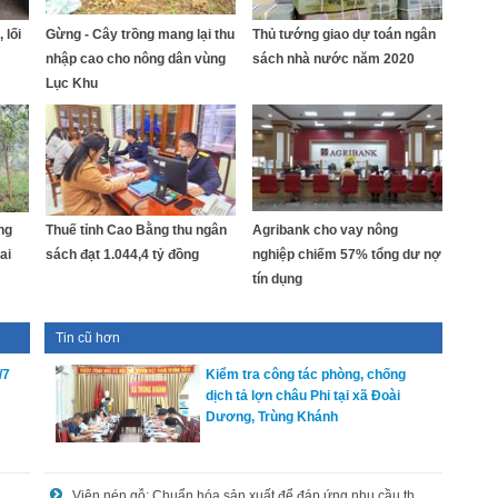
 lối
Gừng - Cây trồng mang lại thu
Thủ tướng giao dự toán ngân
nhập cao cho nông dân vùng
sách nhà nước năm 2020
Lục Khu
ng
Thuế tỉnh Cao Bằng thu ngân
Agribank cho vay nông
ai
sách đạt 1.044,4 tỷ đồng
nghiệp chiếm 57% tổng dư nợ
tín dụng
Tin cũ hơn
/7
Kiểm tra công tác phòng, chống
dịch tả lợn châu Phi tại xã Đoài
Dương, Trùng Khánh
thổ khởi công xoá nhà tạm, nhà dột nát cho hộ nghèo
Viên nén gỗ: Chuẩn hóa sản xuất để đáp ứng nhu cầu thị trường