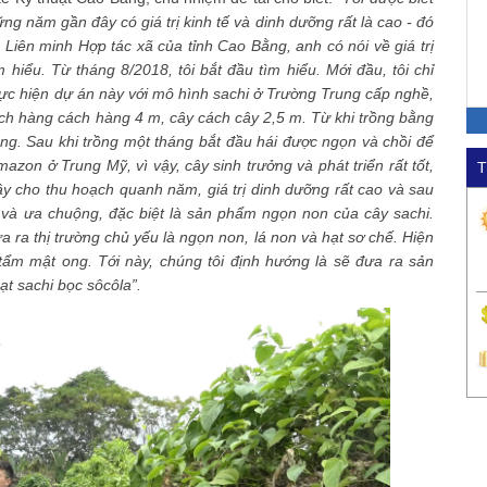
ng năm gần đây có giá trị kinh tế và dinh dưỡng rất là cao - đó
 Liên minh Hợp tác xã của tỉnh Cao Bằng, anh có nói về giá trị
 hiểu. Từ tháng 8/2018, tôi bắt đầu tìm hiểu. Mới đầu, tôi chỉ
thực hiện dự án này với mô hình sachi ở Trường Trung cấp nghề,
ách hàng cách hàng 4 m, cây cách cây 2,5 m. Từ khi trồng bằng
háng. Sau khi trồng một tháng bắt đầu hái được ngọn và chồi để
zon ở Trung Mỹ, vì vậy, cây sinh trưởng và phát triển rất tốt,
T
Cây cho thu hoạch quanh năm, giá trị dinh dưỡng rất cao và sau
n và ưa chuộng, đặc biệt là sản phẩm ngọn non của cây sachi.
ra thị trường chủ yếu là ngọn non, lá non và hạt sơ chế. Hiện
 tẩm mật ong. Tới này, chúng tôi định hướng là sẽ đưa ra sản
ạt sachi bọc sôcôla”.