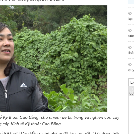
tạo
sác
thá
quy
Lị
03
ế Kỹ thuật Cao Bằng, chủ nhiệm đề tài
trồng và nghiên cứu cây
 cấp Kinh tế Kỹ thuật Cao Bằng.
 Kỹ thuật Cao Bằng, chủ nhiệm đề tài cho biết:
“Tôi được biết