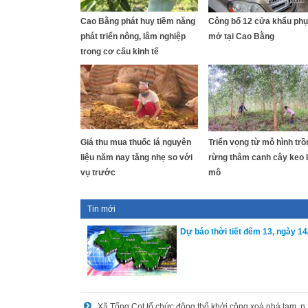
Cao Bằng phát huy tiềm năng
Công bố 12 cửa khẩu phụ,
phát triển nông, lâm nghiệp
mở tại Cao Bằng
trong cơ cấu kinh tế
Giá thu mua thuốc lá nguyên
Triển vọng từ mô hình trồ
liệu năm nay tăng nhẹ so với
rừng thâm canh cây keo l
vụ trước
mô
Tin mới
Dự báo thời tiết đêm 13, ngày 14
Xã Tổng Cọt tổ chức động 