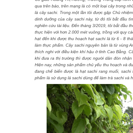
qua trên báo, trên mạng là có một loại cây trong nhữ
là cây sachi. Trong một lần tôi được gặp Chủ nhiệm
dinh dưỡng của cây sachi này, từ đó tôi bắt đầu tìm
nghiên cứu tài liệu. Đến tháng 3/2019, tôi bắt đầu 
thực hiện với hơn 2.000 mét vuông, trồng với quy c
hạt đến khi được thu hoạch hạt sachi là từ 6 - 8 t
làm thực phẩm. Cây sachi nguyên bản là từ vùng Ama
thích nghi với điều kiện khí hậu ở tỉnh Cao Bằng. 
khi đưa ra thị trường thì được người dân đón nhậ
Hiện nay, những sản phẩm chủ yếu thu hoạch và đưa 
đang chế biến được là hạt sachi rang muối, sachi
phẩm là sử dụng lá sachi dùng để làm trà sachi và h