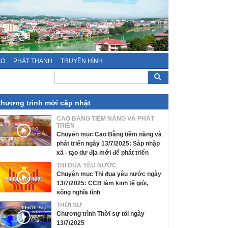
ÁO
PHÁT THANH
TRUYỀN HÌNH
hương trình mới cập nhật
CAO BẰNG TIỀM NĂNG VÀ PHÁT
TRIỂN
Chuyên mục Cao Bằng tiềm năng và
phát triển ngày 13/7/2025: Sáp nhập
xã - tạo dư địa mới để phát triển
THI ĐUA YÊU NƯỚC
Chuyên mục Thi đua yêu nước ngày
13/7/2025: CCB làm kinh tế giỏi,
sống nghĩa tình
THỜI SỰ
Chương trình Thời sự tối ngày
13/7/2025