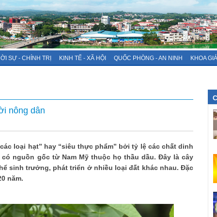
ỜI SỰ - CHÍNH TRỊ
KINH TẾ - XÃ HỘI
QUỐC PHÒNG - AN NINH
KHOA GI
C
ời nông dân
ác loại hạt” hay “siêu thực phẩm” bởi tỷ lệ các chất dinh
hi có nguồn gốc từ Nam Mỹ thuộc họ thầu dầu. Đây là cây
hể sinh trưởng, phát triển ở nhiều loại đất khác nhau. Đặc
20 năm.