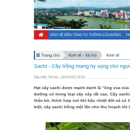
BẢO VỆ NỀN TẢNG TƯ TƯỞNG CỦA ĐẢNG
TH
Trang chủ
Kinh tế - Xã hội
Kinh tế
Sachi - Cây trồng mang hy vọng cho ngư
Cập nhật: Thứ ba , 12/01/2021 10:54
Hạt cây sachi được mạnh danh là “ông vua của c
dưỡng có trong loại cây này rất cao. Cây sac
thân bò, thích hợp nơi khí hậu nhiệt đới và có t
biệt, cây sachi trồng một lần cho thu hoạch tới 