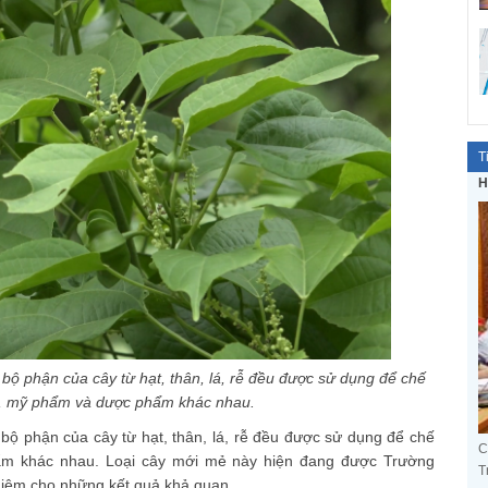
T
H
c bộ phận của cây từ hạt, thân, lá, rễ đều được sử dụng để chế
m, mỹ phẩm và dược phẩm khác nhau.
c bộ phận của cây từ hạt, thân, lá, rễ đều được sử dụng để chế
C
ẩm khác nhau. Loại cây mới mẻ này hiện đang được Trường
T
hiệm cho những kết quả khả quan.