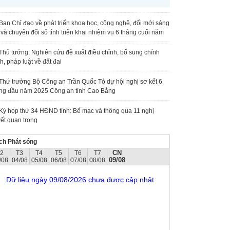
Ban Chỉ đạo về phát triển khoa học, công nghệ, đổi mới sáng
 và chuyển đổi số tỉnh triển khai nhiệm vụ 6 tháng cuối năm
Thủ tướng: Nghiên cứu đề xuất điều chỉnh, bổ sung chính
h, pháp luật về đất đai
Thứ trưởng Bộ Công an Trần Quốc Tỏ dự hội nghị sơ kết 6
ng đầu năm 2025 Công an tỉnh Cao Bằng
Kỳ họp thứ 34 HĐND tỉnh: Bế mạc và thông qua 11 nghị
ết quan trọng
ch Phát sóng
CN
T2
T3
T4
T5
T6
T7
09/08
/08
04/08
05/08
06/08
07/08
08/08
Dữ liệu ngày 09/08/2026 chưa được cập nhật