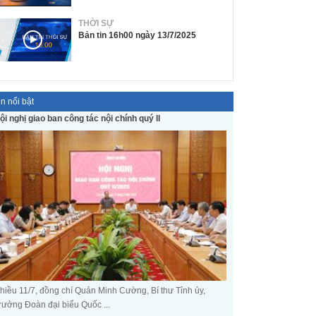
THỜI SỰ
Bản tin 16h00 ngày 13/7/2025
in nổi bật
ội nghị giao ban công tác nội chính quý II
hiều 11/7, đồng chí Quản Minh Cường, Bí thư Tỉnh ủy,
rưởng Đoàn đại biểu Quốc ...