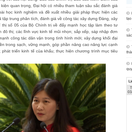
kiện quan trọng, Đại hội có nhiều tham luận sâu sắc đánh giá
bài học kinh nghiệm và đề xuất nhiều giải pháp thực hiện các
đã tập trung phân tích, đánh giá về công tác xây dựng Đảng, xây
tạo
hỉ thị số 05 của Bộ Chính trị về đẩy mạnh học tập làm theo tư
 đô thị; các lĩnh vực kinh tế mũi nhọn; sắp xếp, sáp nhập đơn
sác
mạnh công tác dân vận trong tình hình mới; xây dựng khối đại
yền trong sạch, vững mạnh, góp phần nâng cao năng lực cạnh
; phát triển kinh tế của khẩu; thực hiện chương trình mục tiêu
thá
quy
Lị
03