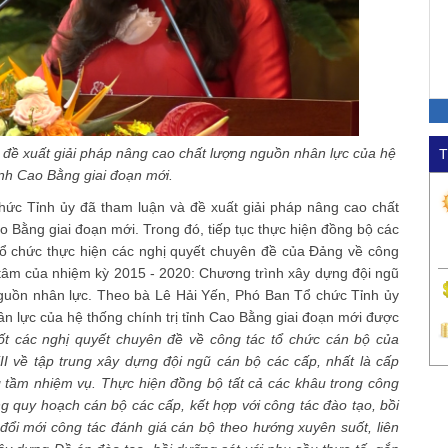
đề xuất giải pháp nâng cao chất lượng nguồn nhân lực của hệ
T
tỉnh Cao Bằng giai đoạn mới.
chức Tỉnh ủy đã tham luận và đề xuất giải pháp nâng cao chất
o Bằng giai đoạn mới. Trong đó, tiếp tục thực hiện đồng bộ các
 tổ chức thực hiện các nghị quyết chuyên đề của Đảng về công
g tâm của nhiệm kỳ 2015 - 2020: Chương trình xây dựng đội ngũ
guồn nhân lực. Theo bà Lê Hải Yến, Phó Ban Tổ chức Tỉnh ủy
n lực của hệ thống chính trị tỉnh Cao Bằng giai đoạn mới được
n tốt các nghị quyết chuyên đề về công tác tổ chức cán bộ của
II về tập trung xây dựng đội ngũ cán bộ các cấp, nhất là cấp
g tầm nhiệm vụ. Thực hiện đồng bộ tất cả các khâu trong công
g quy hoạch cán bộ các cấp, kết hợp với công tác đào tạo, bồi
 đổi mới công tác đánh giá cán bộ theo hướng xuyên suốt, liên