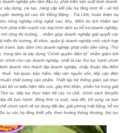
 doanh nghiệp yên tâm đầu tư, phát triển sản xuất kinh doanh.
 xây dựng, cải tạo, nâng cấp kết cấu hạ tầng kinh tế - xã hội
1 tuyến đường bộ cao tốc Đồng Đăng - Trà Lĩnh; hoàn thiện hạ
 khu nông nghiệp công nghệ cao; khu, điểm du lịch nhằm tạo
hích phát triển mạnh các loại hình dịch vụ hỗ trợ doanh nghiệp,
p, mở rộng thị trường… nhằm giúp doanh nghiệp giải quyết các
t triển thị trường, tổ chức, quản lý doanh nghiệp một cách hợp
ạnh tranh, bảo đảm cho doanh nghiệp phát triển bền vững. Thứ
h, trọng tâm là xây dựng “Chính quyền điện tử” nhằm giảm bớt
hành chính cho các doanh nghiệp, nhất là các thủ tục hành chính
t kinh doanh như thành lập doanh nghiệp, chấp thuận địa điểm
, thuế, hải quan, bảo hiểm, tiếp cận nguồn vốn, tiếp cận điện
 chuẩn chất lượng sản phẩm. Thiết lập hệ thống giám sát thực
 cán bộ có biểu hiện tiêu cực, gây khó khăn, phiền hà trong giải
Thứ tư, tiếp tục thực hiện tốt các cơ chế, chính sách khuyến
hiệp đã ban hành; đồng thời rà soát, sửa đổi, bổ sung và ban
chế chính sách về sử dụng đất đai, giải phóng mặt bằng, hỗ trợ
ầu tư các hạ tầng thiết yếu theo hướng thông thoáng, thủ tục