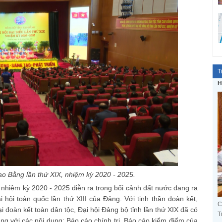
T
H
ao Bằng lần thứ XIX, nhiệm kỳ 2020 - 2025.
, nhiệm kỳ 2020 - 2025 diễn ra trong bối cảnh đất nước đang ra
i hội toàn quốc lần thứ XIII của Đảng. Với tinh thần đoàn kết,
C
ại đoàn kết toàn dân tộc, Đại hội Đảng bộ tỉnh lần thứ XIX đã có
T
ùng với các nội dung: Báo cáo chính trị, Báo cáo kiểm điểm của