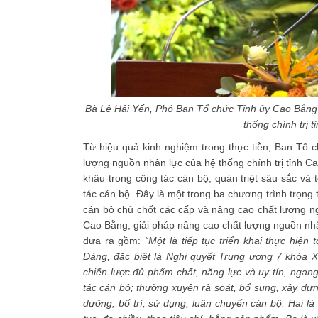
Bà Lê Hải Yến, Phó Ban Tổ chức Tỉnh ủy Cao Bằng 
thống chính trị 
Từ hiệu quả kinh nghiệm trong thực tiễn, Ban Tổ 
lượng nguồn nhân lực của hệ thống chính trị tỉnh Ca
khâu trong công tác cán bộ, quán triệt sâu sắc và
tác cán bộ. Đây là một trong ba chương trình trọn
cán bộ chủ chốt các cấp và nâng cao chất lượng n
Cao Bằng, giải pháp nâng cao chất lượng nguồn nhâ
đưa ra gồm:
“Một là tiếp tục triển khai thực hiệ
Đảng, đặc biệt là Nghị quyết Trung ương 7 khóa X
chiến lược đủ phẩm chất, năng lực và uy tín, ngan
tác cán bộ; thường xuyên rà soát, bổ sung, xây dựn
dưỡng, bố trí, sử dụng, luân chuyển cán bộ. Hai là