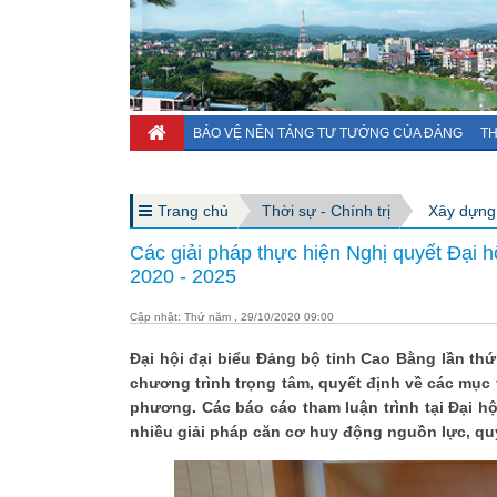
BẢO VỆ NỀN TẢNG TƯ TƯỞNG CỦA ĐẢNG
TH
Trang chủ
Thời sự - Chính trị
Xây dựng
Các giải pháp thực hiện Nghị quyết Đại h
2020 - 2025
Cập nhật: Thứ năm , 29/10/2020 09:00
Đại hội đại biểu Đảng bộ tỉnh Cao Bằng lần thứ
chương trình trọng tâm, quyết định về các mục ti
phương. Các báo cáo tham luận trình tại Đại h
nhiều giải pháp căn cơ huy động nguồn lực, quy