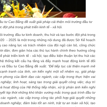
 tư Cao Bằng đề xuất giải pháp cải thiện môi trường đầu tư
 đột phá trong phát triển kinh tế - xã hội.
ôi trường đầu tư kinh doanh, thu hút và tạo bước đột phá trong
n 2020 - 2025 là một trong những nội dung đã được Sở Kế hoạch
 cao năng lực và trách nhiệm của đội ngũ cán bộ, công chức
ười dân; đơn giản hóa các thủ tục hành chính theo hướng công
phát triển kinh tế - xã hội; tạo điều kiện thuận lợi thu hút các
n hệ thống kết cấu hạ tầng và đẩy mạnh hoạt động kinh tế đối
 và Đầu tư Cao Bằng đề xuất:
“Để tiếp tục cải thiện mạnh mẽ
ạnh tranh của tỉnh, xin kiến nghị một số nhiệm vụ, giải pháp
ên phong của lãnh đạo các ngành, các cấp trong thực hiện vai
ghiệp; linh hoạt, sáng tạo trong giải quyết công việc; duy trì
quả hoạt động của Hệ thống tiếp nhận, xử lý phản ánh kiến nghị
uyết kịp thời những khó khăn vướng mắc trong quá trình đầu tư
 các ngành, các cấp trong công tác phối hợp giải quyết những
oanh nghiệp; đảm bảo tốt an ninh, trật tự an toàn xã hội, tạo