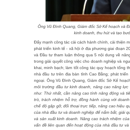
Ông Vũ Đình Quang, Giám đốc Sở Kế hoạch và Đầu
kinh doanh, thu hút và tạo bước
Đẩy mạnh công tác cải cách hành chính, cải thiện m
phát triển kinh tế - xã hội ở địa phương giai đoạ
và Đầu tư tham luận thông qua 5 nội dung về nâng
trong giải quyết công việc cho doanh nghiệp và ng
khai, minh bạch; làm tốt công tác quy hoạch tổng thể 
nhà đầu tư trên địa bàn tỉnh Cao Bằng; phát triể
ngoại. Ông Vũ Đình Quang, Giám đốc Sở Kế hoạch
môi trường đầu tư kinh doanh, nâng cao năng lực c
như: Thứ nhất, cần nâng cao tính năng động và ti
trò, trách nhiệm hỗ trợ, đồng hành cùng với doanh n
chế độ gặp gỡ, đối thoại trực tiếp, nâng cao hiệu 
của nhà đầu tư và doanh nghiệp để nắm bắt, giải q
và sản xuất kinh doanh. Nâng cao trách nhiệm của
vấn đề liên quan đến hoạt động của nhà đầu tư và d