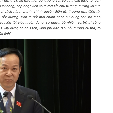
xây dựng Đề án đào tạo, bồi dưỡng sát với nhu cầu thực tế, gắn
g kỹ năng, cập nhật kiến thức mới về chủ trương, đường lối của
ải cách hành chính, chính quyền điện tử, thương mại điện tử;
, bồi dưỡng. Bốn là đổi mới chính sách sử dụng cán bộ theo
ực hiện tốt việc tuyển dụng, sử dụng, bổ nhiệm và bố trí công
là xây dựng chính sách, kinh phí đào tạo, bồi dưỡng cụ thể, rõ
a tỉnh”.