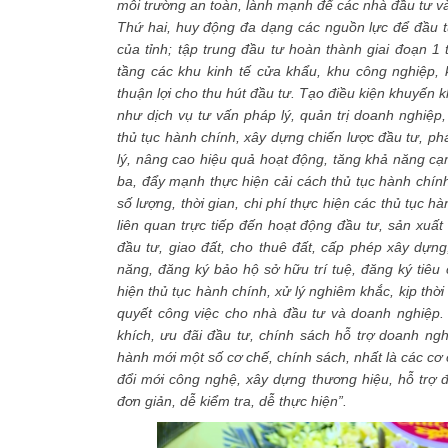
môi trường an toàn, lành mạnh để các nhà đầu tư và
Thứ hai, huy động đa dạng các nguồn lực để đầu tư
của tỉnh; tập trung đầu tư hoàn thành giai đoạn 
tầng các khu kinh tế cửa khẩu, khu công nghiệp,
thuận lợi cho thu hút đầu tư. Tạo điều kiện khuyến k
như dịch vụ tư vấn pháp lý, quản trị doanh nghiệ
thủ tục hành chính, xây dựng chiến lược đầu tư, phá
lý, nâng cao hiệu quả hoạt động, tăng khả năng c
ba, đẩy mạnh thực hiện cải cách thủ tục hành chín
số lượng, thời gian, chi phí thực hiện các thủ tục 
liên quan trực tiếp đến hoạt động đầu tư, sản xuấ
đầu tư, giao đất, cho thuê đất, cấp phép xây dựng
năng, đăng ký bảo hộ sở hữu trí tuệ, đăng ký tiêu
hiện thủ tục hành chính, xử lý nghiêm khắc, kịp thời
quyết công việc cho nhà đầu tư và doanh nghiệp. 
khích, ưu đãi đầu tư, chính sách hỗ trợ doanh ng
hành mới một số cơ chế, chính sách, nhất là các cơ 
đổi mới công nghệ, xây dựng thương hiệu, hỗ trợ đ
đơn giản, dễ kiểm tra, dễ thực hiện”.