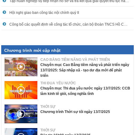
Tập huấn nghiệp vụ tiếp nhận hồ sơ và trả kết quả giải quyết thủ tục hành chính
Hội nghị giao ban công tác nội chính quý II
Công bố các quyết định về công tác tổ chức, cán bộ Đoàn TNCS Hồ Chí Minh
Chương trình mới cập nhật
CAO BẰNG TIỀM NĂNG VÀ PHÁT TRIỂN
Chuyên mục Cao Bằng tiềm năng và phát triển ngày
13/7/2025: Sáp nhập xã - tạo dư địa mới để phát
triển
THI ĐUA YÊU NƯỚC
Chuyên mục Thi đua yêu nước ngày 13/7/2025: CCB
làm kinh tế giỏi, sống nghĩa tình
THỜI SỰ
Chương trình Thời sự tối ngày 13/7/2025
THỜI SỰ