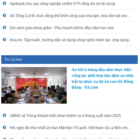
Agribank cho vay nông nghiệp chiếm 57% tổng dư nợ tín dụng
Xã Tổng Cọt tổ chức động thổ khởi công xoá nhà tạm, nhà dột nát cho hộ nghèo
Giá sách giáo khoa giảm - Phụ huynh bớt lo đầu năm học mới
Hòa An: Tập huấn, hướng dẫn sử dụng công nghệ nhân tạo, ứng dụng công nghệ thông tin trong xử lý công việc
Tin cũ hơn
Sơ kết 6 tháng đầu năm thực hiện
công tác phối hợp bảo đảm an ninh,
trật tự phục vụ dự án cao tốc Đồng
Đăng - Trà Lĩnh
UBND xã Trùng Khánh triển khai nhiệm vụ 6 tháng cuối năm 2025
Hội nghị lần thứ nhất Ủy ban Mặt trận Tổ quốc Việt Nam xã Lý Bôn nhiệm kỳ 2024 - 2029