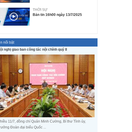
THỜI SỰ
Bản tin 16h00 ngày 13/7/2025
in nổi bật
ội nghị giao ban công tác nội chính quý II
hiều 11/7, đồng chí Quản Minh Cường, Bí thư Tỉnh ủy,
rưởng Đoàn đại biểu Quốc ...