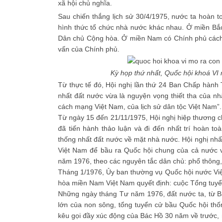
xã hội chủ nghĩa.
Sau chiến thắng lịch sử 30/4/1975, nước ta hoàn t
hình thức tổ chức nhà nước khác nhau. Ở miền Bắc
Dân chủ Cộng hòa. Ở miền Nam có Chính phủ cách
vấn của Chính phủ.
Kỳ họp thứ nhất, Quốc hội khoá VI 
Từ thực tế đó, Hội nghị lần thứ 24 Ban Chấp hàn
nhất đất nước vừa là nguyện vọng thiết tha của nh
cách mạng Việt Nam, của lịch sử dân tộc Việt Nam”
Từ ngày 15 đến 21/11/1975, Hội nghị hiệp thương ch
đã tiến hành thảo luận và đi đến nhất trí hoàn t
thống nhất đất nước về mặt nhà nước. Hội nghị nhất
Việt Nam để bầu ra Quốc hội chung của cả nước v
năm 1976, theo các nguyên tắc dân chủ: phổ thông, 
Tháng 1/1976, Ủy ban thường vụ Quốc hội nước Vi
hòa miền Nam Việt Nam quyết định: cuộc Tổng tuyển
Những ngày tháng Tư năm 1976, đất nước ta, từ B
lớn của non sông, tổng tuyển cử bầu Quốc hội thố
kêu gọi đầy xúc động của Bác Hồ 30 năm về trước,