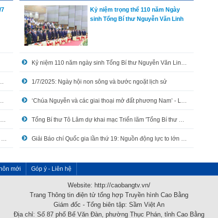
/7
Kỷ niệm trọng thể 110 năm Ngày
sinh Tổng Bí thư Nguyễn Văn Linh
Kỷ niệm 110 năm ngày sinh Tổng Bí thư Nguyễn Văn Linh (01/7/1915-01/7/2025): 'Những việc cần làm ngay' - Sức sống của ý Đảng quyện lòng dân
ng nghiệp chiếm 57% tổng dư nợ tín dụng
1/7/2025: Ngày hội non sông và bước ngoặt lịch sử
thổ khởi công xoá nhà tạm, nhà dột nát cho hộ nghèo
‘Chúa Nguyễn và các giai thoại mở đất phương Nam’ - Lịch sử gần gũi từ những câu chuyện dân gian
Giá sách giáo khoa giảm - Phụ huynh bớt lo đầu năm học mới
Tổng Bí thư Tô Lâm dự khai mạc Triển lãm 'Tổng Bí thư Nguyễn Văn Linh - Cuộc đời và sự nghiệp'
Hòa An: Tập huấn, hướng dẫn sử dụng công nghệ nhân tạo, ứng dụng công nghệ thông tin trong xử lý công việc
Giải Báo chí Quốc gia lần thứ 19: Nguồn động lực to lớn để báo chí tiếp tục thực hiện sứ mệnh trong kỷ nguyên mới
hôn mới
Góp ý - Liên hệ
Website: http://caobangtv.vn/
Trang Thông tin điện tử tổng hợp Truyền hình Cao Bằng
Giám đốc - Tổng biên tập: Sầm Việt An
Địa chỉ: Số 87 phố Bế Văn Đàn, phường Thục Phán, tỉnh Cao Bằng