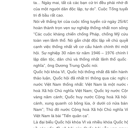
ta... Ngày mai, tất cả các bạn cử tri đều phải nhớ
của một người dân độc lập, tự do". Cuộc Tổng tuyển
tri đi bầu rất cao.
Nói về thắng lợi của cuộc tổng tuyển cử ngày 25/
hoàn thành trọn vẹn sự nghiệp thống nhất non sông
“Các cuộc kháng chiến chống Pháp, chống Mỹ cứu 
toàn vẹn lãnh thổ. Nó gắn chặt độc lập về chủ quyề
cạnh việc thống nhất về cơ cấu hành chính thì một
hội. Sự nghiệp 30 năm từ năm 1946 – 1976 chính l
lập dân tộc, dân chủ và thống nhất lãnh thổ quốc
nghĩa”, ông Dương Trung Quốc nói.
Quốc hội khóa VI, Quốc hội thống nhất đã tiến hành
thảo luận, Quốc hội đã nhất trí thông qua các ngh
nước Việt Nam thống nhất: Việt Nam là một nước đ
hoà Xã hội Chủ nghĩa Việt Nam; Quốc kỳ nước Cộn
vàng năm cánh; Quốc huy nước Cộng hoà Xã hội C
cánh, xung quanh có bông lúa, ở dưới có nửa bán
Nam”; Thủ đô nước Cộng hoà Xã hội Chủ nghĩa Vi
Việt Nam là bài "Tiến quân ca".
Là đại biểu Quốc hội khóa VI và nhiều khóa Quốc 