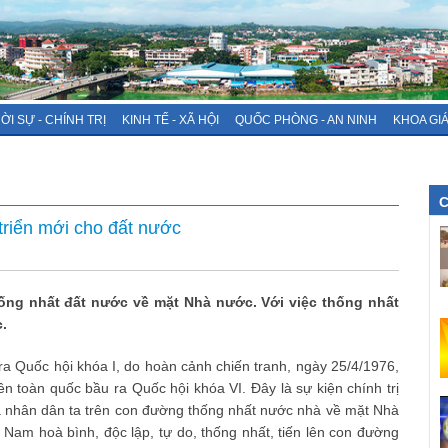
ỜI SỰ - CHÍNH TRỊ
KINH TẾ - XÃ HỘI
QUỐC PHÒNG - AN NINH
KHOA GI
C
triển mới cho đất nước
hống nhất đất nước về mặt Nhà nước. Với việc thống nhất
.
ra Quốc hội khóa I, do hoàn cảnh chiến tranh, ngày 25/4/1976,
ên toàn quốc bầu ra Quốc hội khóa VI. Đây là sự kiện chính trị
ủa nhân dân ta trên con đường thống nhất nước nhà về mặt Nhà
Nam hoà bình, độc lập, tự do, thống nhất, tiến lên con đường