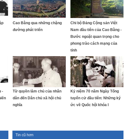
ập
Cao Bằng qua những chặng
Chi bộ Đảng Cộng sản Việt
đường phát triển
Nam đầu tiên của Cao Bằng -
Bước ngoặt quan trọng cho
phong trào cách mạng của
tỉnh
 -
Từ quyền làm chủ của nhân
Kỷ niệm 70 năm Ngày Tổng
hiến
dân đến Dân chủ xã hội chủ
tuyển cử đầu tiên: Những ký
nghĩa
ức về Quốc hội khóa I
Tin cũ hơn