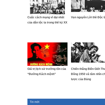
Cuộc cách mạng vĩ đại nhất
Vẹn nguyên Lời thề Độc l
của dân tộc ta trong thế kỷ XX
Giá trị lịch sử trường tồn của
Chiến thắng Biên Giới Thu
“Đường Kách mệnh”
Đông 1950 và tầm nhìn c
lược của Đảng
Tin mới