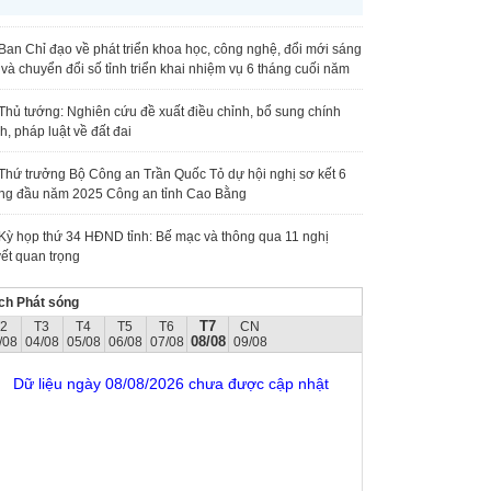
Ban Chỉ đạo về phát triển khoa học, công nghệ, đổi mới sáng
 và chuyển đổi số tỉnh triển khai nhiệm vụ 6 tháng cuối năm
Thủ tướng: Nghiên cứu đề xuất điều chỉnh, bổ sung chính
h, pháp luật về đất đai
Thứ trưởng Bộ Công an Trần Quốc Tỏ dự hội nghị sơ kết 6
ng đầu năm 2025 Công an tỉnh Cao Bằng
Kỳ họp thứ 34 HĐND tỉnh: Bế mạc và thông qua 11 nghị
ết quan trọng
ch Phát sóng
T7
T2
T3
T4
T5
T6
CN
08/08
/08
04/08
05/08
06/08
07/08
09/08
Dữ liệu ngày 08/08/2026 chưa được cập nhật