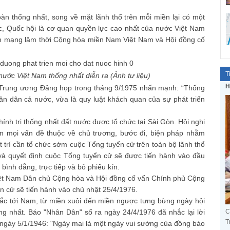
oàn thống nhất, song về mặt lãnh thổ trên mỗi miền lại có một
, Quốc hội là cơ quan quyền lực cao nhất của nước Việt Nam
 mạng lâm thời Cộng hòa miền Nam Việt Nam và Hội đồng cố
T
nước Việt Nam thống nhất diễn ra (Ảnh tư liệu)
H
h Trung ương Đảng họp trong tháng 9/1975 nhấn mạnh: “Thống
ân dân cả nước, vừa là quy luật khách quan của sự phát triển
.
ính trị thống nhất đất nước được tổ chức tại Sài Gòn. Hội nghị
oàn mọi vấn đề thuộc về chủ trương, bước đi, biện pháp nhằm
 trí cần tổ chức sớm cuộc Tổng tuyển cử trên toàn bộ lãnh thổ
à quyết định cuộc Tổng tuyển cử sẽ được tiến hành vào đầu
bình đẳng, trực tiếp và bỏ phiếu kín.
ệt Nam Dân chủ Cộng hòa và Hội đồng cố vấn Chính phủ Cộng
 cử sẽ tiến hành vào chủ nhật 25/4/1976.
ắc tới Nam, từ miền xuôi đến miền ngược tưng bừng ngày hội
ng nhất. Báo "Nhân Dân" số ra ngày 24/4/1976 đã nhắc lại lời
C
T
 ngày 5/1/1946: "Ngày mai là một ngày vui sướng của đồng bào