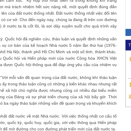
n cảm xúc: “Kỳ họp thứ nhất diễn ra trong không khí trang
ơi mà trách nhiệm hết sức nặng nề, một quyết định đúng đắn
 lên của đất nước thống nhất. Đất nước thống nhất việc đổi tên
 có cơ sở. Cho đến ngày nay, chúng ta đang đi trên con đường
 ở nước ta là cốt lõi, là sợi dây xuyên suốt cho quá trình xây
ỳ. Quốc hội đã nghiên cứu, thảo luận và quyết định những vấn
T
m vụ cơ bản của kế hoạch Nhà nước 5 năm lần thứ hai (1976-
 phố Hà Nội, thành phố Hồ Chí Minh và một số tỉnh, thành khác.
iểu Quốc hội và Hiến pháp mới của nước Cộng hòa XHCN Việt
ba được Quốc hội thông qua để đáp ứng yêu cầu của nhiệm vụ
 “Với mỗi vấn đề quan trọng của đất nước, không khí thảo luận
ày ấy trong thảo luận cũng có những ý kiến khác nhau nhưng rất
hể xã hội chủ nghĩa được nhưng cũng có nhiều đại biểu miền
ớng của Đảng và sự phát triển chung của xã hội bấy giờ. Thời
 có ba ngày thảo luận những vấn đề quan trọng và khuyến khích
nhất đất nước về mặt Nhà nước. Với việc thống nhất cơ cấu tổ
c, quốc kỳ, quốc huy, quốc gia, với việc thông qua Hiến pháp
hiết để mở đường cho con đường phát triển mới của đất nước ta.