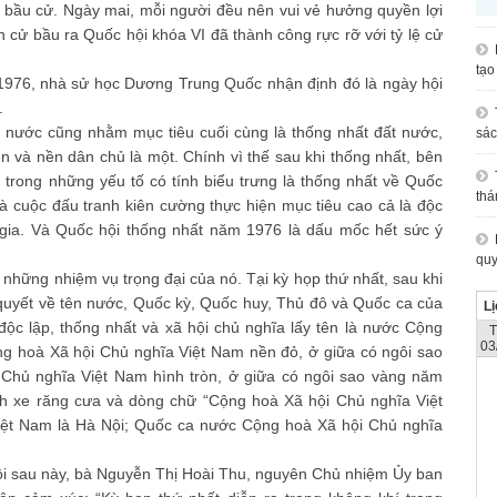
 đi bầu cử. Ngày mai, mỗi người đều nên vui vẻ hưởng quyền lợi
 cử bầu ra Quốc hội khóa VI đã thành công rực rỡ với tỷ lệ cử
tạo
4/1976, nhà sử học Dương Trung Quốc nhận định đó là ngày hội
.
nước cũng nhằm mục tiêu cuối cùng là thống nhất đất nước,
sác
n và nền dân chủ là một. Chính vì thế sau khi thống nhất, bên
 trong những yếu tố có tính biểu trưng là thống nhất về Quốc
thá
à cuộc đấu tranh kiên cường thực hiện mục tiêu cao cả là độc
 gia. Và Quốc hội thống nhất năm 1976 là dấu mốc hết sức ý
quy
 những nhiệm vụ trọng đại của nó. Tại kỳ họp thứ nhất, sau khi
ị quyết về tên nước, Quốc kỳ, Quốc huy, Thủ đô và Quốc ca của
Lị
ộc lập, thống nhất và xã hội chủ nghĩa lấy tên là nước Cộng
03
g hoà Xã hội Chủ nghĩa Việt Nam nền đỏ, ở giữa có ngôi sao
hủ nghĩa Việt Nam hình tròn, ở giữa có ngôi sao vàng năm
h xe răng cưa và dòng chữ “Cộng hoà Xã hội Chủ nghĩa Việt
ệt Nam là Hà Nội; Quốc ca nước Cộng hoà Xã hội Chủ nghĩa
hội sau này, bà Nguyễn Thị Hoài Thu, nguyên Chủ nhiệm Ủy ban