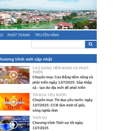
ÁO
PHÁT THANH
TRUYỀN HÌNH
hương trình mới cập nhật
CAO BẰNG TIỀM NĂNG VÀ PHÁT
TRIỂN
Chuyên mục Cao Bằng tiềm năng và
phát triển ngày 13/7/2025: Sáp nhập
xã - tạo dư địa mới để phát triển
THI ĐUA YÊU NƯỚC
Chuyên mục Thi đua yêu nước ngày
13/7/2025: CCB làm kinh tế giỏi,
sống nghĩa tình
THỜI SỰ
Chương trình Thời sự tối ngày
13/7/2025