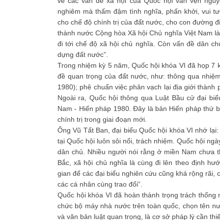
về các vấn đề xã hội của Quốc hội vẫn vẹn nguyê
nghiêm mà thấm đậm tình nghĩa, phấn khởi, vui tư
cho chế độ chính trị của đất nước, cho con đường đi
thành nước Cộng hòa Xã hội Chủ nghĩa Việt Nam là
đi tới chế độ xã hội chủ nghĩa. Còn vấn đề dân chủ
dựng đất nước”.
Trong nhiệm kỳ 5 năm, Quốc hội khóa VI đã họp 7 k
đề quan trọng của đất nước, như: thông qua nhiệ
1980); phê chuẩn việc phân vạch lại địa giới thành
Ngoài ra, Quốc hội thông qua Luật Bầu cử đại b
Nam - Hiến pháp 1980. Đây là bản Hiến pháp thứ 
chính trị trong giai đoạn mới.
Ông Vũ Tất Ban, đại biểu Quốc hội khóa VI nhớ lại:
tại Quốc hội luôn sôi nổi, trách nhiệm. Quốc hội ng
dân chủ. Nhiều người nói rằng ở miền Nam chưa t
Bắc, xã hội chủ nghĩa là cùng đi lên theo định hư
gian để các đại biểu nghiên cứu cũng khá rộng rãi,
các cá nhân cùng trao đổi”.
Quốc hội khóa VI đã hoàn thành trọng trách thống 
chức bộ máy nhà nước trên toàn quốc, chọn tên nướ
và văn bản luật quan trọng, là cơ sở pháp lý cần t