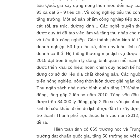
tiêu Quốc gia xây dựng nông thôn mới: đến nay toàn 
93 xã đạt 5 - 9 tiêu chí. Về công nghiệp tiểu thủ cô
tăng trưởng. Một số sản phẩm công nghiệp tiếp tục 
cát sỏi, tre trúc, đường kính… Các nghề truyền t
được duy trì đã tạo việc làm và tăng thu nhập cho 
và tiểu thủ công nghiệp. Các thành phần kinh tế 
doanh nghiệp, 53 hợp tác xã, đến nay toàn tỉnh c
doanh cá thể. Hệ thống thương mại dịch vụ được 
2015 đạt trên 6 nghìn tỷ đồng, bình quân mỗi năm 
được triển khai có hiệu; hoàn chỉnh quy hoạch kế 
dựng cơ sở dữ liệu địa chất khoáng sản. Các nguồ
triển nông nghiệp, nông thôn luôn được giải ngân kị
Thu ngân sách nhà nước bình quân tăng 17%/năm. N
đồng, tăng gấp 2 lần so năm 2010. Tổng vốn đầu t
được trên 34.000 tỷ đồng, gấp 2 lần so với giai đoạ
kinh tế cửa khẩu, điểm du lịch được đầu tư xây dựn
trở thành Thành phố trực thuộc tỉnh vào năm 2012, 
đề ra.
Hiện toàn tỉnh có 669 trường học và Trung tâ
trường đạt chuẩn quốc gia, tăng 50 trường so với đ