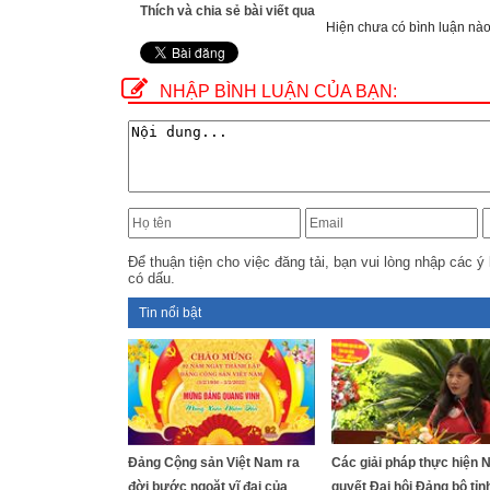
Thích và chia sẻ bài viết qua
Hiện chưa có bình luận nào,
NHẬP BÌNH LUẬN CỦA BẠN:
Để thuận tiện cho việc đăng tải, bạn vui lòng nhập các ý 
có dấu.
Tin nổi bật
Đảng Cộng sản Việt Nam ra
Các giải pháp thực hiện 
đời bước ngoặt vĩ đại của
quyết Đại hội Đảng bộ tỉn