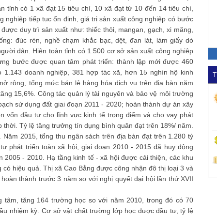
tỉnh có 1 xã đạt 15 tiêu chí, 10 xã đạt từ 10 đến 14 tiêu chí,
ng nghiệp tiếp tục ổn định, giá trị sản xuất công nghiệp có bước
được duy trì sản xuất như: thiếc thỏi, mangan, gạch, xi măng,
hống: đúc rèn, nghề chạm khắc bạc, dệt, đan lát, làm giấy dó
người dân. Hiện toàn tỉnh có 1.500 cơ sở sản xuất công nghiệp
từng bước được quan tâm phát triển: thành lập mới được 460
ó 1.143 doanh nghiệp, 381 hợp tác xã, hơn 15 nghìn hộ kinh
T
mở rộng, tổng mức bán lẻ hàng hóa dịch vụ trên địa bàn năm
tăng 15,6%. Công tác quản lý tài nguyên và bảo vệ môi trường
hoạch sử dụng đất giai đoạn 2011 - 2020; hoàn thành dự án xây
n vốn đầu tư cho lĩnh vực kinh tế trọng điểm và cho vay phát
p thời. Tỷ lệ tăng trưởng tín dụng bình quân đạt trên 18%/ năm.
ăm 2015, tổng thu ngân sách trên địa bàn đạt trên 1.280 tỷ
ư phát triển toàn xã hội, giai đoạn 2010 - 2015 đã huy động
n 2005 - 2010. Hạ tầng kinh tế - xã hội được cải thiện, các khu
g có hiệu quả. Thị xã Cao Bằng được công nhận đô thị loại 3 và
hoàn thành trước 3 năm so với nghị quyết đại hội lần thứ XVII
m, tăng 164 trường học so với năm 2010, trong đó có 70
ầu nhiệm kỳ. Cơ sở vật chất trường lớp học được đầu tư, tỷ lệ