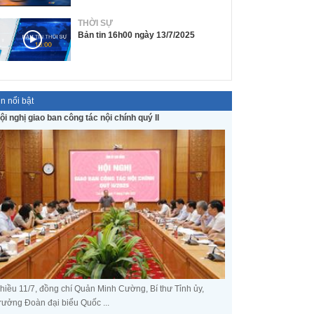
THỜI SỰ
Bản tin 16h00 ngày 13/7/2025
in nổi bật
ội nghị giao ban công tác nội chính quý II
hiều 11/7, đồng chí Quản Minh Cường, Bí thư Tỉnh ủy,
rưởng Đoàn đại biểu Quốc ...