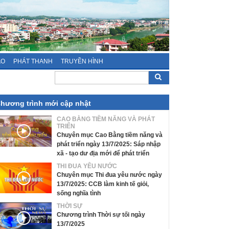
ÁO
PHÁT THANH
TRUYỀN HÌNH
hương trình mới cập nhật
CAO BẰNG TIỀM NĂNG VÀ PHÁT
TRIỂN
Chuyên mục Cao Bằng tiềm năng và
phát triển ngày 13/7/2025: Sáp nhập
xã - tạo dư địa mới để phát triển
THI ĐUA YÊU NƯỚC
Chuyên mục Thi đua yêu nước ngày
13/7/2025: CCB làm kinh tế giỏi,
sống nghĩa tình
THỜI SỰ
Chương trình Thời sự tối ngày
13/7/2025