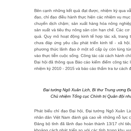
Bên cạnh những kết quả đạt được, nhiệm kỳ qua vẫn
đạo, chỉ đạo điều hành thực hiện các nhiệm vụ mục t
chuyển dịch chậm; sản xuất hàng hóa nông nghiệp 
sản xuất và tiêu thụ nông sản còn hạn chế. Các c
quả. Quy mô hoạt động kinh tế hợp tác xã, trang 
chưa đáp ứng yêu cầu phát triển kinh tế - xã hội
phương thức lãnh đạo ở một số cấp ủy còn lúng túng
vào thực tiễn cuộc sống. Công tác cải cách hành c
Đại hội đã thông qua Báo cáo kiểm điểm công tác 
nhiệm kỳ 2010 - 2015 và báo cáo thẩm tra tư cách đ
Đại tướng Ngô Xuân Lịch, Bí thư Trung ương 
Chủ nhiệm Tổng cục Chính trị Quân đội nhâ
Phát biểu chỉ đạo Đại hội, Đại tướng Ngô Xuân L
nhân dân Việt Nam đánh giá cao về những nỗ lực c
Đảng bộ tỉnh đã lãnh đạo hoàn thành 13/17 chỉ tiê
khoảng cách phát triển so với các tỉnh trong khu v