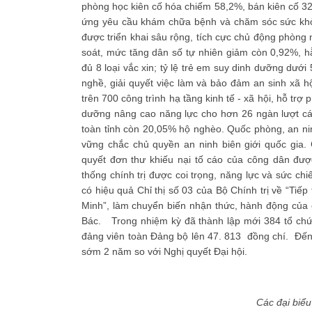
phòng học kiên cố hóa chiếm 58,2%, bán kiên cố 3
ứng yêu cầu khám chữa bệnh và chăm sóc sức khỏe
được triển khai sâu rộng, tích cực chủ động phòng
soát, mức tăng dân số tự nhiên giảm còn 0,92%, h
đủ 8 loại vắc xin; tỷ lệ trẻ em suy dinh dưỡng dướ
nghề, giải quyết việc làm và bảo đảm an sinh xã h
trên 700 công trình hạ tầng kinh tế - xã hội, hỗ trợ
dưỡng nâng cao năng lực cho hơn 26 ngàn lượt cá
toàn tỉnh còn 20,05% hộ nghèo. Quốc phòng, an ni
vững chắc chủ quyền an ninh biên giới quốc gia.
quyết đơn thư khiếu nại tố cáo của công dân đượ
thống chính trị được coi trọng, năng lực và sức c
có hiệu quả Chỉ thị số 03 của Bộ Chính trị về “Ti
Minh”, làm chuyển biến nhận thức, hành động của c
Bác. Trong nhiệm kỳ đã thành lập mới 384 tổ chức
đảng viên toàn Đảng bộ lên 47. 813 đồng chí. Đến
sớm 2 năm so với Nghị quyết Đại hội.
Các đại biểu