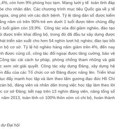
2,4%, còn hơn 9% phòng học tạm. Mạng lưới y tế toàn tỉnh đáp
 cho nhân dân. Các chương trình mục tiêu Quốc gia về y tế
 ngừa, ứng phó với các dịch bệnh. Tỷ lệ tăng dân số được kiểm
ằng năm có trên 90% trẻ em dưới 1 tuổi được tiêm chủng đầy
i 5 tuổi giảm còn 19,9%. Công tác xóa đói giảm nghèo, đào tạo
ội được triển khai đồng bộ, trong đó đã đầu tư xây dựng được
 phát triển sản xuất cho hơn 54 nghìn lượt hộ nghèo; đào tạo bồi
n bộ cơ sở. Tỷ lệ hộ nghèo hàng năm giảm trên 4%, đến nay
nh được củng cố, công tác đối ngoại được tăng cường, bảo vệ
 Công tác cải cách tư pháp, phòng chống tham nhũng và giải
c xem xét giải quyết. Công tác xây dựng Đảng, xây dựng hệ
hiến đấu của các Tổ chức cơ sở Đảng được nâng lên. Triển khai
ếp tục đẩy mạnh học tập và làm theo tấm gương đạo đức Hồ Chí
án bộ, đảng viên và nhân dân trong việc học tập làm theo lời
 cơ sở Đảng; kết nạp trên 13 nghìn đảng viên, nâng tổng số
 năm 2013, toàn tỉnh có 100% thôn xóm có chi bộ, hoàn thành
 dự Đại hội