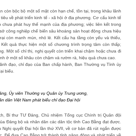
 còn bộc bộ một số mặt còn hạn chế, tồn tại, trong khâu lãnh
iêu về phát triển kinh tế - xã hội ở địa phương. Cơ cấu kinh tế
chưa phát huy thế mạnh của địa phương; việc liên kết trong
ơ sở công nghiệp chế biến sâu khoáng sản hoạt động chưa hiệu
trại còn manh mún, nhỏ lẻ. Kết cấu hạ tầng còn yếu và thiếu,
. Kết quả thực hiện một số chương trình trọng tâm còn thấp;
. Một số chỉ thị, nghị quyết còn triển khai chậm hoặc chưa đi
hính ở một số khâu còn chậm và rườm rà, hiệu quả chưa cao.
lãnh đạo, chỉ đạo của Ban chấp hành, Ban Thường vụ Tỉnh ủy
ại biểu.
Đảng, Ủy viên Thường vụ Quân ủy Trung ương,
n dân Việt Nam phát biểu chỉ đạo Đại hội
ịch, Bí thư TƯ Đảng, Chủ nhiệm Tổng cục Chính trị Quân đội
ủa Đảng bộ và nhân dân các dân tộc tỉnh Cao Bằng đạt được.
u Nghị quyết Đại hội lần thứ XVII, về cơ bản đã rút ngắn được
ực. Để đưa Cao Bằng trở thành tỉnh năng động và phát triển về