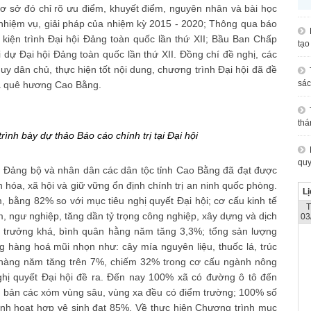
 cơ sở đó chỉ rõ ưu điểm, khuyết điểm, nguyên nhân và bài học
 nhiệm vụ, giải pháp của nhiệm kỳ 2015 - 2020; Thông qua báo
 kiện trình Đại hội Đảng toàn quốc lần thứ XII; Bầu Ban Chấp
tạo
 dự Đại hội Đảng toàn quốc lần thứ XII. Đồng chí đề nghị, các
 huy dân chủ, thực hiện tốt nội dung, chương trình Đại hội đã đề
sác
của quê hương Cao Bằng.
thá
ình bày dự thảo Báo cáo chính trị tại Đại hội
quy
ua, Đảng bộ và nhân dân các dân tộc tỉnh Cao Bằng đã đạt được
ăn hóa, xã hội và giữ vững ổn định chính trị an ninh quốc phòng.
Lị
, bằng 82% so với mục tiêu nghị quyết Đại hội; cơ cấu kinh tế
, ngư nghiệp, tăng dần tỷ trọng công nghiệp, xây dựng và dịch
03
g trưởng khá, bình quân hằng năm tăng 3,3%; tổng sản lượng
g hàng hoá mũi nhọn như: cây mía nguyên liệu, thuốc lá, trúc
g hàng năm tăng trên 7%, chiếm 32% trong cơ cấu ngành nông
hị quyết Đại hội đề ra. Đến nay 100% xã có đường ô tô đến
cơ bản các xóm vùng sâu, vùng xa đều có điểm trường; 100% số
sinh hoạt hợp vệ sinh đạt 85%. Về thực hiện Chương trình mục