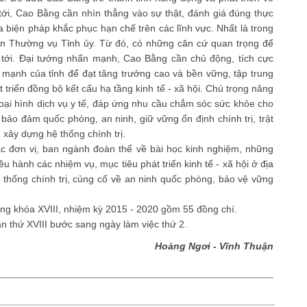
 tới, Cao Bằng cần nhìn thẳng vào sự thật, đánh giá đúng thực
 biện pháp khắc phục hạn chế trên các lĩnh vực. Nhất là trong
an Thường vụ Tỉnh ủy. Từ đó, có những căn cứ quan trọng để
tới. Đại tướng nhấn mạnh, Cao Bằng cần chủ động, tích cực
ế mạnh của tỉnh để đạt tăng trưởng cao và bền vững, tập trung
 triển đồng bộ kết cấu hạ tầng kinh tế - xã hội. Chú trọng nâng
loại hình dịch vụ y tế, đáp ứng nhu cầu chắm sóc sức khỏe cho
 bảo đảm quốc phòng, an ninh, giữ vững ổn định chính trị, trật
 xây dựng hệ thống chính trị.
c đơn vị, ban ngành đoàn thể về bài học kinh nghiệm, những
u hành các nhiệm vụ, mục tiêu phát triển kinh tế - xã hội ở địa
thống chính trị, củng cố về an ninh quốc phòng, bảo vệ vững
ng khóa XVIII, nhiệm kỳ 2015 - 2020 gồm 55 đồng chí.
ần thứ XVIII bước sang ngày làm việc thứ 2.
Hoàng Ngơi - Vĩnh Thuận