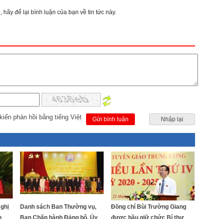
 hãy để lại bình luận của bạn về tin tức này.
kiến phản hồi bằng tiếng Việt
Gửi bình luận
Nhập lại
Nghị
Danh sách Ban Thường vụ,
Đồng chí Bùi Trường Giang
h
Ban Chấp hành Đảng bộ, Ủy
được bầu giữ chức Bí thư