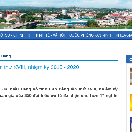
ỜI SỰ - CHÍNH TRỊ
KINH TẾ - XÃ HỘI
QUỐC PHÒNG - AN NINH
KHOA GI
 Đảng
C
ần thứ XVIII, nhiệm kỳ 2015 - 2020
ội đại biểu Đảng bộ tỉnh Cao Bằng lần thứ XVIII, nhiệm kỳ
ham gia của 350 đại biểu ưu tú đại diện cho hơn 47 nghìn