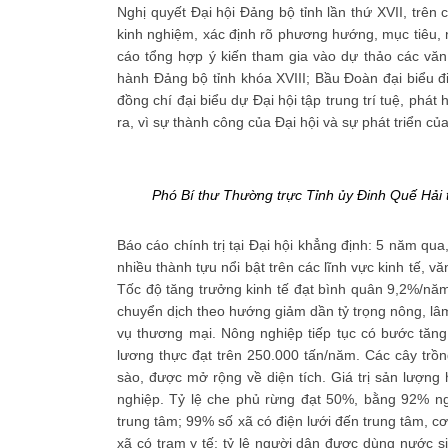
Nghị quyết Đại hội Đảng bộ tỉnh lần thứ XVII, trên
kinh nghiệm, xác định rõ phương hướng, mục tiêu,
cáo tổng hợp ý kiến tham gia vào dự thảo các văn
hành Đảng bộ tỉnh khóa XVIII; Bầu Đoàn đại biểu đi
đồng chí đại biểu dự Đại hội tập trung trí tuệ, phát
ra, vì sự thành công của Đại hội và sự phát triển 
Phó Bí thư Thường trực Tỉnh ủy Đinh Quế Hải tr
Báo cáo chính trị tại Đại hội khẳng định: 5 năm q
nhiều thành tựu nổi bật trên các lĩnh vực kinh tế, v
Tốc độ tăng trưởng kinh tế đạt bình quân 9,2%/năm
chuyển dịch theo hướng giảm dần tỷ trọng nông, lâm
vụ thương mại. Nông nghiệp tiếp tục có bước tăn
lương thực đạt trên 250.000 tấn/năm. Các cây trồn
sào, được mở rộng về diện tích. Giá trị sản lượn
nghiệp. Tỷ lệ che phủ rừng đạt 50%, bằng 92% ng
trung tâm; 99% số xã có điện lưới đến trung tâm, 
xã có trạm y tế; tỷ lệ người dân được dùng nước 