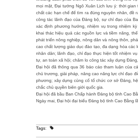
mọi mặt, Đại tướng Ngô Xuân Lịch lưu ý: thời gian
chất các hạn chế để tìm ra đúng nguyên nhân, đề ra
công tác lãnh đạo của Đảng bộ, sự chỉ đạo của B
xác định phương hướng, nhiệm vụ trong nhiệm kỳ 
khai thác hiệu quả các nguồn lực và tiềm năng, th
phát triển nông nghiệp, nông dân và nông thôn, phát
cao chất lượng giáo dục đào tạo, đa dạng hóa các 
nhân dân; lãnh đạo, chỉ đạo thực hiện tốt nhiệm vụ
tự, an toàn xã hội; chăm lo công tác xây dựng Đảng,
Đại hội đã thông qua 36 báo cáo tham luận của cá
chủ trương, giải pháp, nâng cao năng lực chỉ đạo điề
phương; xây dựng củng cố tổ chức cơ sở Đảng, hệ 
chắc chủ quyền biên giới quốc gia.
Đại hội đã bầu Ban Chấp hành Đảng bộ tỉnh Cao Bằ
Ngày mai, Đại hội đại biểu Đảng bộ tỉnh Cao Bằng l
Tags: