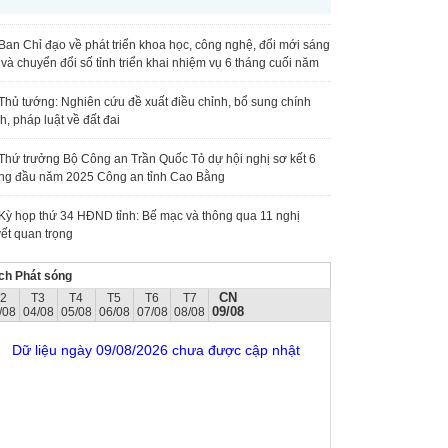
Ban Chỉ đạo về phát triển khoa học, công nghệ, đổi mới sáng
 và chuyển đổi số tỉnh triển khai nhiệm vụ 6 tháng cuối năm
Thủ tướng: Nghiên cứu đề xuất điều chỉnh, bổ sung chính
h, pháp luật về đất đai
Thứ trưởng Bộ Công an Trần Quốc Tỏ dự hội nghị sơ kết 6
ng đầu năm 2025 Công an tỉnh Cao Bằng
Kỳ họp thứ 34 HĐND tỉnh: Bế mạc và thông qua 11 nghị
ết quan trọng
ch Phát sóng
CN
T2
T3
T4
T5
T6
T7
09/08
/08
04/08
05/08
06/08
07/08
08/08
Dữ liệu ngày 09/08/2026 chưa được cập nhật