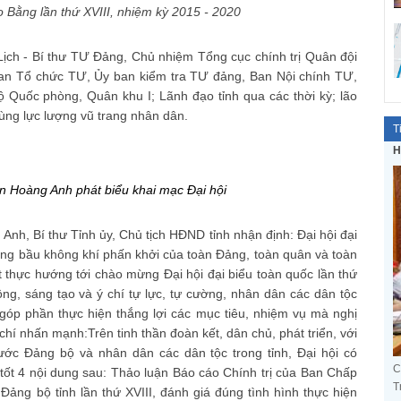
o Bằng lần thứ XVIII, nhiệm kỳ 2015 - 2020
Lịch - Bí thư TƯ Đảng, Chủ nhiệm Tổng cục chính trị Quân đội
an Tổ chức TƯ, Ủy ban kiểm tra TƯ đảng, Ban Nội chính TƯ,
 Quốc phòng, Quân khu I; Lãnh đạo tỉnh qua các thời kỳ; lão
ng lực lượng vũ trang nhân dân.
T
H
ễn Hoàng Anh phát biểu khai mạc Đại hội
Anh, Bí thư Tỉnh ủy, Chủ tịch HĐND tỉnh nhận định: Đại hội đại
rong bầu không khí phấn khởi của toàn Đảng, toàn quân và toàn
ết thực hướng tới chào mừng Đại hội đại biểu toàn quốc lần thứ
ộng, sáng tạo và ý chí tự lực, tự cường, nhân dân các dân tộc
, góp phần thực hiện thắng lợi các mục tiêu, nhiệm vụ mà nghị
chí nhấn mạnh:Trên tinh thần đoàn kết, dân chủ, phát triển, với
rước Đảng bộ và nhân dân các dân tộc trong tỉnh, Đại hội có
C
 tốt 4 nội dung sau: Thảo luận Báo cáo Chính trị của Ban Chấp
T
 Đảng bộ tỉnh lần thứ XVIII, đánh giá đúng tình hình thực hiện