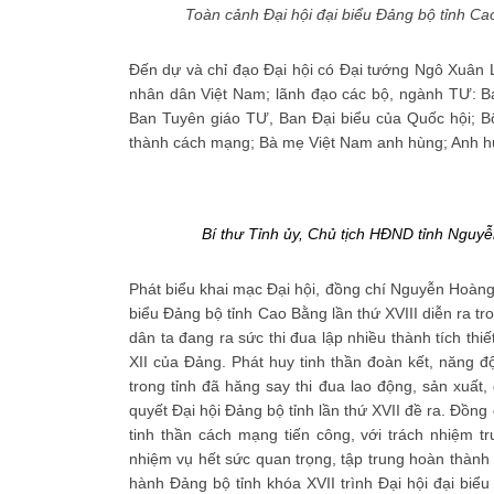
Toàn cảnh Đại hội đại biểu Đảng bộ tỉnh Ca
Đến dự và chỉ đạo Đại hội có Đại tướng Ngô Xuân 
nhân dân Việt Nam; lãnh đạo các bộ, ngành TƯ: B
Ban Tuyên giáo TƯ, Ban Đại biểu của Quốc hội; Bộ
thành cách mạng; Bà mẹ Việt Nam anh hùng; Anh hù
Bí thư Tỉnh ủy, Chủ tịch HĐND tỉnh Nguy
Phát biểu khai mạc Đại hội, đồng chí Nguyễn Hoàng 
biểu Đảng bộ tỉnh Cao Bằng lần thứ XVIII diễn ra t
dân ta đang ra sức thi đua lập nhiều thành tích thi
XII của Đảng. Phát huy tinh thần đoàn kết, năng đ
trong tỉnh đã hăng say thi đua lao động, sản xuất
quyết Đại hội Đảng bộ tỉnh lần thứ XVII đề ra. Đồng 
tinh thần cách mạng tiến công, với trách nhiệm t
nhiệm vụ hết sức quan trọng, tập trung hoàn thành
hành Đảng bộ tỉnh khóa XVII trình Đại hội đại biểu