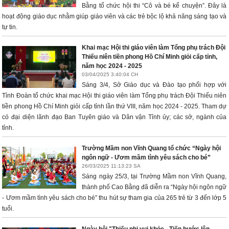
Bằng tổ chức hội thi “Cô và bé kể chuyện”. Đây là
hoạt động giáo dục nhằm giúp giáo viên và các trẻ bộc lộ khả năng sáng tạo và
tự tin.
Khai mạc Hội thi giáo viên làm Tổng phụ trách Đội
Thiếu niên tiền phong Hồ Chí Minh giỏi cấp tỉnh,
năm học 2024 - 2025
03/04/2025 3:40:04 CH
Sáng 3/4, Sở Giáo dục và Đào tạo phối hợp với
Tỉnh Đoàn tổ chức khai mạc Hội thi giáo viên làm Tổng phụ trách Đội Thiếu niên
tiền phong Hồ Chí Minh giỏi cấp tỉnh lần thứ VIII, năm học 2024 - 2025. Tham dự
có đại diện lãnh đạo Ban Tuyên giáo và Dân vận Tỉnh ủy; các sở, ngành của
tỉnh.
Trường Mầm non Vĩnh Quang tổ chức “Ngày hội
ngôn ngữ - Ươm mầm tình yêu sách cho bé”
26/03/2025 11:13:23 SA
Sáng ngày 25/3, tại Trường Mầm non Vĩnh Quang,
thành phố Cao Bằng đã diễn ra “Ngày hội ngôn ngữ
- Ươm mầm tình yêu sách cho bé” thu hút sự tham gia của 265 trẻ từ 3 đến lớp 5
tuổi.