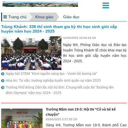
Trang chủ
Khoa giáo
Giáo dục
Trùng Khánh: 338 thí sinh tham gia kỳ thi học sinh giỏi cấp
huyện năm học 2024 - 2025
11/04/2025 10:04:33 SA
Ngày 9/4, Phòng Giáo dục và Đào tạo
huyện Trùng Khánh tổ chức khai mạc kỳ
thi học sinh giỏi cấp huyện năm học
2024 - 2025.
Ngày hội STEM “Khơi nguồn sáng tạo - Vươn tới tương lai”
Hòa An: Tư vấn, hướng nghiệp tuyển sinh quân sự năm 2025
Trường Phổ thông Dân tộc nội trú tỉnh: Chung kết cuộc thi “Đường lên
đỉnh Olympia” năm học 2024 - 2025
Trường Mầm non 19-5: Hội thi “Cô và bé kể
chuyện”
05/04/2025 5:57:50 CH
Sáng 4/4, Trường Mầm non 19-5, thành phố Cao