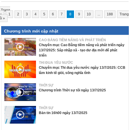
Trang
u
1
2
3
4
5
6
7
8
9
10
...
188
Trang
ối
»
Chương trình mới cập nhật
CAO BẰNG TIỀM NĂNG VÀ PHÁT TRIỂN
Chuyên mục Cao Bằng tiềm năng và phát triển ngày
13/7/2025: Sáp nhập xã - tạo dư địa mới để phát
triển
THI ĐUA YÊU NƯỚC
Chuyên mục Thi đua yêu nước ngày 13/7/2025: CCB
làm kinh tế giỏi, sống nghĩa tình
THỜI SỰ
Chương trình Thời sự tối ngày 13/7/2025
THỜI SỰ
Bản tin 16h00 ngày 13/7/2025