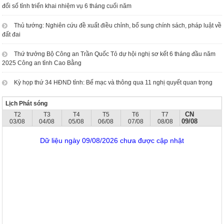
đổi số tỉnh triển khai nhiệm vụ 6 tháng cuối năm
Thủ tướng: Nghiên cứu đề xuất điều chỉnh, bổ sung chính sách, pháp luật về
đất đai
Thứ trưởng Bộ Công an Trần Quốc Tỏ dự hội nghị sơ kết 6 tháng đầu năm
2025 Công an tỉnh Cao Bằng
Kỳ họp thứ 34 HĐND tỉnh: Bế mạc và thông qua 11 nghị quyết quan trọng
Lịch Phát sóng
CN
T2
T3
T4
T5
T6
T7
09/08
03/08
04/08
05/08
06/08
07/08
08/08
Dữ liệu ngày 09/08/2026 chưa được cập nhật