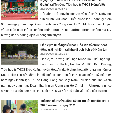
Ngày hội "Thiếu nhi vui khỏe - Tiến bước lên
Đoàn" tại Trường Tiểu học & THCS Hồng Việt
26/03/2025 11:09:57 SA
Hội đồng Đội huyện Hòa An vừa tổ chức Ngày hội
“Thiếu nhi vui khỏe - Tiến bước lên Đoàn” kỷ niệm
94 năm ngày thành lập Đoàn Thanh niên Cộng sản Hồ Chí Minh và tuyên truyền
về an toàn giao thông, phòng chống bạo lực học đường, phòng chống ma túy,
hướng dẫn sử dụng dịch vụ công trực tuyến.
Liên cụm trường tiểu học Hòa An tổ chức hoạt
động trải nghiệm tại khu di tích lịch sử Nặm Lìn
26/03/2025 11:16:12 SA
Liên cụm Trường Tiểu học Nước Hai, Tiểu học Ngũ
Lão, Tiểu học Hà Trì, Tiểu học & THCS Bình Dương,
Tiểu học & THCS Đức Xuân, huyện Hòa An đã tổ chức hoạt động trải nghiệm tại
Khu di tích lịch sử Nặm Lìn, xã Hoàng Tung, thiết thực chào mừng kỷ niệm 95
năm ngày thành lập Chi bộ Đảng Cộng sản Việt Nam đầu tiên của tỉnh và 94
năm ngày thành lập Đoàn Thanh niên Cộng sản Hồ Chí Minh. Chương trình có
sự tham gia của 885 học sinh khối 3, 4, 5 và đội ngũ giáo viên của các trường.
Thí sinh cả nước đăng ký dự thi tốt nghiệp THPT
2025 online từ ngày 21/4
26/03/2025 11:19:17 SA