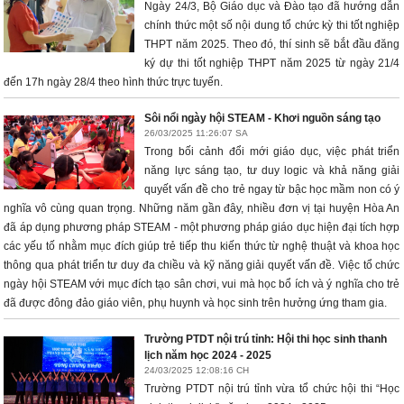
Ngày 24/3, Bộ Giáo dục và Đào tạo đã hướng dẫn
chính thức một số nội dung tổ chức kỳ thi tốt nghiệp
THPT năm 2025. Theo đó, thí sinh sẽ bắt đầu đăng
ký dự thi tốt nghiệp THPT năm 2025 từ ngày 21/4
đến 17h ngày 28/4 theo hình thức trực tuyến.
Sôi nổi ngày hội STEAM - Khơi nguồn sáng tạo
26/03/2025 11:26:07 SA
Trong bối cảnh đổi mới giáo dục, việc phát triển
năng lực sáng tạo, tư duy logic và khả năng giải
quyết vấn đề cho trẻ ngay từ bậc học mầm non có ý
nghĩa vô cùng quan trọng. Những năm gần đây, nhiều đơn vị tại huyện Hòa An
đã áp dụng phương pháp STEAM - một phương pháp giáo dục hiện đại tích hợp
các yếu tố nhằm mục đích giúp trẻ tiếp thu kiến thức từ nghệ thuật và khoa học
thông qua phát triển tư duy đa chiều và kỹ năng giải quyết vấn đề. Việc tổ chức
ngày hội STEAM với mục đích tạo sân chơi, vui mà học bổ ích và ý nghĩa cho trẻ
đã được đông đảo giáo viên, phụ huynh và học sinh trên hưởng ứng tham gia.
Trường PTDT nội trú tỉnh: Hội thi học sinh thanh
lịch năm học 2024 - 2025
24/03/2025 12:08:16 CH
Trường PTDT nội trú tỉnh vừa tổ chức hội thi “Học