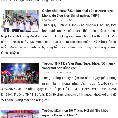
sinh đầu cấp giáo dục phổ thông năm 2025.
Chậm nhất ngày 7/6, công khai các trường hợp
không đủ điều kiện thi tốt nghiệp THPT
05/05/2025 10:29:19 SA
Theo quy định của Bộ Giáo dục và Đào tạo, thời
hạn cuối cùng để công khai thông tin những trường
hợp thí sinh không đủ điều kiện dự thi tốt nghiệp trung học phổ thông (THPT)
năm 2025 là ngày 7/6. Việc công khai các trường hợp không đủ điều kiện thi
nhằm đảm bảo sự minh bạch, công bằng và nghiêm túc trong toàn bộ quá trình
tổ chức kỳ thi.
Trường THPT Bế Văn Đàn: Ngoại khoá “50 năm -
Vang mãi bản hùng ca”
30/04/2025 4:38:50 CH
Trong không khí kỷ niệm 50 năm ngày giải phóng
miền Nam, thống nhất đất nước (30/4/1975 -
30/4/2025) và 135 năm ngày sinh Chủ tịch Hồ Chí Minh (19/5/1890 - 19/5/2025),
tối 29/4, Trường THPT Bế Văn Đàn tổ chức chương trình ngoại khoá với chủ đề
“50 năm - Vang mãi bản hùng ca”.
Trường Mầm non Đề Thám: Hội thi “Bé khỏe
ngoan - Bé năng khiếu”