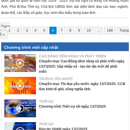
quốc gia và quốc tế năm học 2024 - 2025. Dự hội nghị có đồng chí Hoàng Xuân
Ánh, Phó Bí thư Tỉnh ủy, Chủ tịch UBND tỉnh; đại diện lãnh đạo các ban, ngành,
đoàn thể, các thầy cô giáo, học sinh tiêu biểu trong toàn tỉnh.
Trang
u
1
2
3
4
5
6
7
8
9
10
...
188
Trang
ối
»
Chương trình mới cập nhật
CAO BẰNG TIỀM NĂNG VÀ PHÁT TRIỂN
Chuyên mục Cao Bằng tiềm năng và phát triển ngày
13/7/2025: Sáp nhập xã - tạo dư địa mới để phát
triển
THI ĐUA YÊU NƯỚC
Chuyên mục Thi đua yêu nước ngày 13/7/2025: CCB
làm kinh tế giỏi, sống nghĩa tình
THỜI SỰ
Chương trình Thời sự tối ngày 13/7/2025
THỜI SỰ
Bản tin 16h00 ngày 13/7/2025