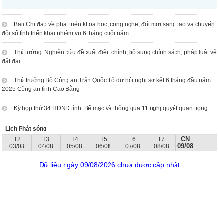
Ban Chỉ đạo về phát triển khoa học, công nghệ, đổi mới sáng tạo và chuyển
đổi số tỉnh triển khai nhiệm vụ 6 tháng cuối năm
Thủ tướng: Nghiên cứu đề xuất điều chỉnh, bổ sung chính sách, pháp luật về
đất đai
Thứ trưởng Bộ Công an Trần Quốc Tỏ dự hội nghị sơ kết 6 tháng đầu năm
2025 Công an tỉnh Cao Bằng
Kỳ họp thứ 34 HĐND tỉnh: Bế mạc và thông qua 11 nghị quyết quan trọng
Lịch Phát sóng
CN
T2
T3
T4
T5
T6
T7
09/08
03/08
04/08
05/08
06/08
07/08
08/08
Dữ liệu ngày 09/08/2026 chưa được cập nhật