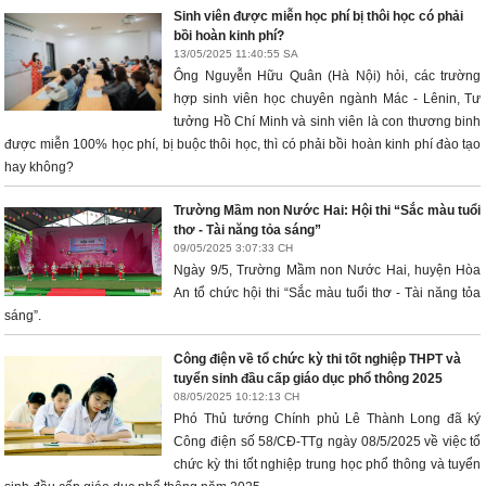
Sinh viên được miễn học phí bị thôi học có phải
bồi hoàn kinh phí?
13/05/2025 11:40:55 SA
Ông Nguyễn Hữu Quân (Hà Nội) hỏi, các trường
hợp sinh viên học chuyên ngành Mác - Lênin, Tư
tưởng Hồ Chí Minh và sinh viên là con thương binh
được miễn 100% học phí, bị buộc thôi học, thì có phải bồi hoàn kinh phí đào tạo
hay không?
Trường Mầm non Nước Hai: Hội thi “Sắc màu tuổi
thơ - Tài năng tỏa sáng”
09/05/2025 3:07:33 CH
Ngày 9/5, Trường Mầm non Nước Hai, huyện Hòa
An tổ chức hội thi “Sắc màu tuổi thơ - Tài năng tỏa
sáng”.
Công điện về tổ chức kỳ thi tốt nghiệp THPT và
tuyển sinh đầu cấp giáo dục phổ thông 2025
08/05/2025 10:12:13 CH
Phó Thủ tướng Chính phủ Lê Thành Long đã ký
Công điện số 58/CĐ-TTg ngày 08/5/2025 về việc tổ
chức kỳ thi tốt nghiệp trung học phổ thông và tuyển