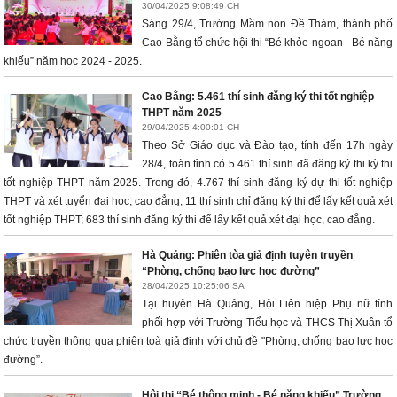
30/04/2025 9:08:49 CH
Sáng 29/4, Trường Mầm non Đề Thám, thành phố
Cao Bằng tổ chức hội thi “Bé khỏe ngoan - Bé năng
khiếu” năm học 2024 - 2025.
Cao Bằng: 5.461 thí sinh đăng ký thi tốt nghiệp
THPT năm 2025
29/04/2025 4:00:01 CH
Theo Sở Giáo dục và Đào tạo, tính đến 17h ngày
28/4, toàn tỉnh có 5.461 thí sinh đã đăng ký thi kỳ thi
tốt nghiệp THPT năm 2025. Trong đó, 4.767 thí sinh đăng ký dự thi tốt nghiệp
THPT và xét tuyển đại học, cao đẳng; 11 thí sinh chỉ đăng ký thi để lấy kết quả xét
tốt nghiệp THPT; 683 thí sinh đăng ký thi để lấy kết quả xét đại học, cao đẳng.
Hà Quảng: Phiên tòa giả định tuyên truyền
“Phòng, chống bạo lực học đường”
28/04/2025 10:25:06 SA
Tại huyện Hà Quảng, Hội Liên hiệp Phụ nữ tỉnh
phối hợp với Trường Tiểu học và THCS Thị Xuân tổ
chức truyền thông qua phiên toà giả định với chủ đề "Phòng, chống bạo lực học
đường”.
Hội thi “Bé thông minh - Bé năng khiếu” Trường