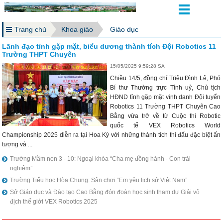
Trang chủ
Khoa giáo
Giáo dục
Lãnh đạo tỉnh gặp mặt, biểu dương thành tích Đội Robotics 11
Trường THPT Chuyên
15/05/2025 9:59:28 SA
Chiều 14/5, đồng chí Triệu Đình Lê, Phó
Bí thư Thường trực Tỉnh uỷ, Chủ tịch
HĐND tỉnh gặp mặt vinh danh Đội tuyển
Robotics 11 Trường THPT Chuyên Cao
Bằng vừa trở về từ Cuộc thi Robotic
quốc tế VEX Robotics World
Championship 2025 diễn ra tại Hoa Kỳ với những thành tích thi đấu đặc biệt ấn
tượng và ...
Trường Mầm non 3 - 10: Ngoại khóa “Cha mẹ đồng hành - Con trải
nghiệm”
Trường Tiểu học Hòa Chung: Sân chơi “Em yêu lịch sử Việt Nam”
Sở Giáo dục và Đào tạo Cao Bằng đón đoàn học sinh tham dự Giải vô
địch thế giới VEX Robotics 2025