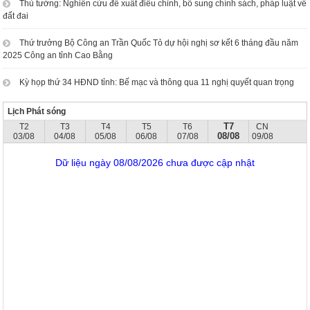
Thủ tướng: Nghiên cứu đề xuất điều chỉnh, bổ sung chính sách, pháp luật về
đất đai
Thứ trưởng Bộ Công an Trần Quốc Tỏ dự hội nghị sơ kết 6 tháng đầu năm
2025 Công an tỉnh Cao Bằng
Kỳ họp thứ 34 HĐND tỉnh: Bế mạc và thông qua 11 nghị quyết quan trọng
Lịch Phát sóng
T7
T2
T3
T4
T5
T6
CN
08/08
03/08
04/08
05/08
06/08
07/08
09/08
Dữ liệu ngày 08/08/2026 chưa được cập nhật