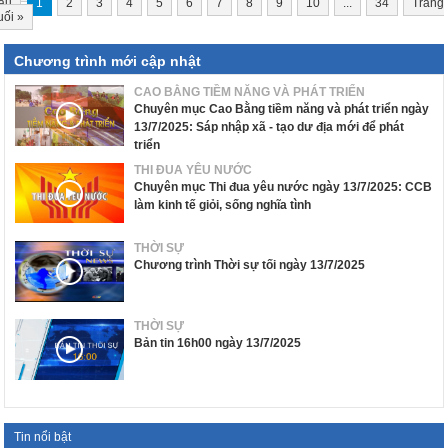
ầu
1
2
3
4
5
6
7
8
9
10
...
34
Trang
uối
»
Chương trình mới cập nhật
CAO BẰNG TIỀM NĂNG VÀ PHÁT TRIỂN
Chuyên mục Cao Bằng tiềm năng và phát triển ngày
13/7/2025: Sáp nhập xã - tạo dư địa mới để phát
triển
THI ĐUA YÊU NƯỚC
Chuyên mục Thi đua yêu nước ngày 13/7/2025: CCB
làm kinh tế giỏi, sống nghĩa tình
THỜI SỰ
Chương trình Thời sự tối ngày 13/7/2025
THỜI SỰ
Bản tin 16h00 ngày 13/7/2025
Tin nổi bật