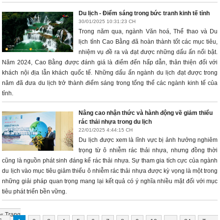
Du lịch - Điểm sáng trong bức tranh kinh tế tỉnh
30/01/2025 10:31:23 CH
Trong năm qua, ngành Văn hoá, Thể thao và Du
lịch tỉnh Cao Bằng đã hoàn thành tốt các mục tiêu,
nhiệm vụ đề ra và đạt được những dấu ấn nổi bật.
Năm 2024, Cao Bằng được đánh giá là điểm đến hấp dẫn, thân thiện đối với
khách nội địa lẫn khách quốc tế. Những dấu ấn ngành du lịch đạt được trong
năm đã đưa du lịch trở thành điểm sáng trong tổng thể các ngành kinh tế của
tỉnh.
Nâng cao nhận thức và hành động về giảm thiểu
rác thải nhựa trong du lịch
22/01/2025 4:44:15 CH
Du lịch được xem là lĩnh vực bị ảnh hưởng nghiêm
trọng từ ô nhiễm rác thải nhựa, nhưng đồng thời
cũng là nguồn phát sinh đáng kể rác thải nhựa. Sự tham gia tích cực của ngành
du lịch vào mục tiêu giảm thiểu ô nhiễm rác thải nhựa được kỳ vọng là một trong
những giải pháp quan trọng mang lại kết quả có ý nghĩa nhiều mặt đối với mục
tiêu phát triển bền vững.
«
Trang