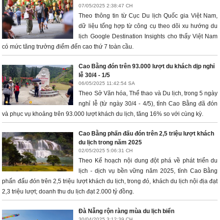
07/05/2025 2:38:47 CH
Theo thông tin từ Cục Du lịch Quốc gia Việt Nam,
dữ liệu tổng hợp từ công cụ theo dõi xu hướng du
lịch Google Destination Insights cho thấy Việt Nam
có mức tăng trưởng điểm đến cao thứ 7 toàn cầu.
Cao Bằng đón trên 93.000 lượt du khách dịp nghỉ
lễ 30/4 - 1/5
06/05/2025 11:42:54 SA
Theo Sở Văn hóa, Thể thao và Du lịch, trong 5 ngày
nghỉ lễ (từ ngày 30/4 - 4/5), tỉnh Cao Bằng đã đón
và phục vụ khoảng trên 93.000 lượt khách du lịch, tăng 16% so với cùng kỳ.
Cao Bằng phấn đấu đón trên 2,5 triệu lượt khách
du lịch trong năm 2025
02/05/2025 5:06:31 CH
Theo Kế hoạch nội dung đột phá về phát triển du
lịch - dịch vụ bền vững năm 2025, tỉnh Cao Bằng
phấn đấu đón trên 2,5 triệu lượt khách du lịch, trong đó, khách du lịch nội địa đạt
2,3 triệu lượt; doanh thu du lịch đạt 2.000 tỷ đồng.
Đà Nẵng rộn ràng mùa du lịch biển
30/04/2025 3:12:39 CH