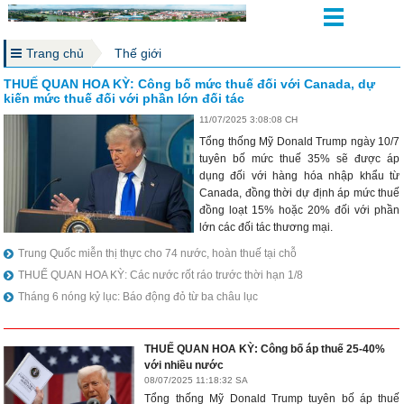
Trang chủ
Thế giới
THUẾ QUAN HOA KỲ: Công bố mức thuế đối với Canada, dự
kiến mức thuế đối với phần lớn đối tác
11/07/2025 3:08:08 CH
Tổng thống Mỹ Donald Trump ngày 10/7
tuyên bố mức thuế 35% sẽ được áp
dụng đối với hàng hóa nhập khẩu từ
Canada, đồng thời dự định áp mức thuế
đồng loạt 15% hoặc 20% đối với phần
lớn các đối tác thương mại.
Trung Quốc miễn thị thực cho 74 nước, hoàn thuế tại chỗ
THUẾ QUAN HOA KỲ: Các nước rốt ráo trước thời hạn 1/8
Tháng 6 nóng kỷ lục: Báo động đỏ từ ba châu lục
THUẾ QUAN HOA KỲ: Công bố áp thuế 25-40%
với nhiều nước
08/07/2025 11:18:32 SA
Tổng thống Mỹ Donald Trump tuyên bố áp thuế