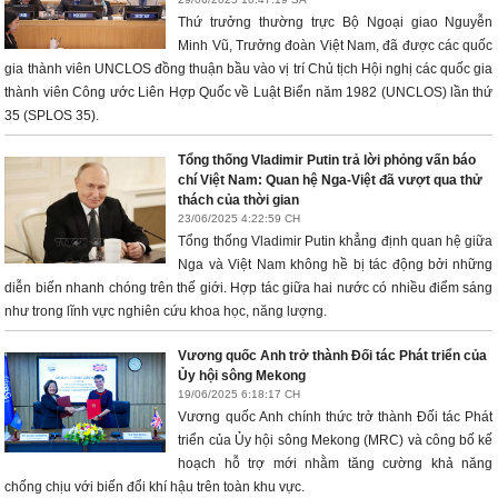
Thứ trưởng thường trực Bộ Ngoại giao Nguyễn
Minh Vũ, Trưởng đoàn Việt Nam, đã được các quốc
gia thành viên UNCLOS đồng thuận bầu vào vị trí Chủ tịch Hội nghị các quốc gia
thành viên Công ước Liên Hợp Quốc về Luật Biển năm 1982 (UNCLOS) lần thứ
35 (SPLOS 35).
Tổng thống Vladimir Putin trả lời phỏng vấn báo
chí Việt Nam: Quan hệ Nga-Việt đã vượt qua thử
thách của thời gian
23/06/2025 4:22:59 CH
Tổng thống Vladimir Putin khẳng định quan hệ giữa
Nga và Việt Nam không hề bị tác động bởi những
diễn biến nhanh chóng trên thế giới. Hợp tác giữa hai nước có nhiều điểm sáng
như trong lĩnh vực nghiên cứu khoa học, năng lượng.
Vương quốc Anh trở thành Đối tác Phát triển của
Ủy hội sông Mekong
19/06/2025 6:18:17 CH
Vương quốc Anh chính thức trở thành Đối tác Phát
triển của Ủy hội sông Mekong (MRC) và công bố kế
hoạch hỗ trợ mới nhằm tăng cường khả năng
chống chịu với biến đổi khí hậu trên toàn khu vực.