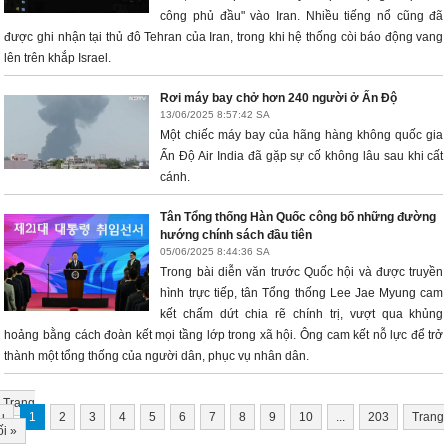
công phủ đầu" vào Iran. Nhiều tiếng nổ cũng đã
được ghi nhận tại thủ đô Tehran của Iran, trong khi hệ thống còi báo động vang
lên trên khắp Israel.
Rơi máy bay chở hơn 240 người ở Ấn Độ
13/06/2025 8:57:42 SA
Một chiếc máy bay của hãng hàng không quốc gia
Ấn Độ Air India đã gặp sự cố không lâu sau khi cất
cánh.
Tân Tổng thống Hàn Quốc công bố những đường
hướng chính sách đầu tiên
05/06/2025 8:44:36 SA
Trong bài diễn văn trước Quốc hội và được truyền
hình trực tiếp, tân Tổng thống Lee Jae Myung cam
kết chấm dứt chia rẽ chính trị, vượt qua khủng
hoảng bằng cách đoàn kết mọi tầng lớp trong xã hội. Ông cam kết nỗ lực để trở
thành một tổng thống của người dân, phục vụ nhân dân.
Trang
u
1
2
3
4
5
6
7
8
9
10
...
203
Trang
ối
»