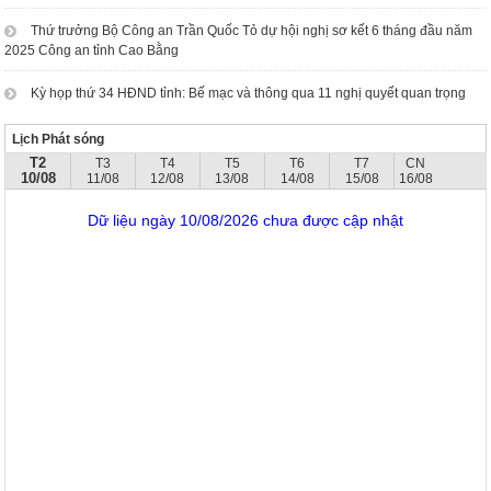
Thứ trưởng Bộ Công an Trần Quốc Tỏ dự hội nghị sơ kết 6 tháng đầu năm
2025 Công an tỉnh Cao Bằng
Kỳ họp thứ 34 HĐND tỉnh: Bế mạc và thông qua 11 nghị quyết quan trọng
Lịch Phát sóng
T2
T3
T4
T5
T6
T7
CN
10/08
11/08
12/08
13/08
14/08
15/08
16/08
Dữ liệu ngày 10/08/2026 chưa được cập nhật