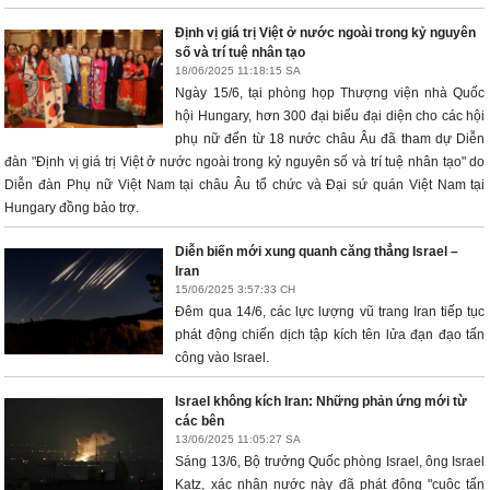
Định vị giá trị Việt ở nước ngoài trong kỷ nguyên
số và trí tuệ nhân tạo
18/06/2025 11:18:15 SA
Ngày 15/6, tại phòng họp Thượng viện nhà Quốc
hội Hungary, hơn 300 đại biểu đại diện cho các hội
phụ nữ đến từ 18 nước châu Âu đã tham dự Diễn
đàn "Định vị giá trị Việt ở nước ngoài trong kỷ nguyên số và trí tuệ nhân tạo" do
Diễn đàn Phụ nữ Việt Nam tại châu Âu tổ chức và Đại sứ quán Việt Nam tại
Hungary đồng bảo trợ.
Diễn biến mới xung quanh căng thẳng Israel –
Iran
15/06/2025 3:57:33 CH
Đêm qua 14/6, các lực lượng vũ trang Iran tiếp tục
phát động chiến dịch tập kích tên lửa đạn đạo tấn
công vào Israel.
Israel không kích Iran: Những phản ứng mới từ
các bên
13/06/2025 11:05:27 SA
Sáng 13/6, Bộ trưởng Quốc phòng Israel, ông Israel
Katz, xác nhận nước này đã phát động "cuộc tấn