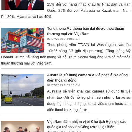
25% đối với hàng nhập khẩu từ Nhật Bản và Hàn
Quốc; 25% đối với Malaysia và Kazakhstan, Nam
Phi 30%, Myanmar và Lào 40%.
Tổng thống Mỹ thông báo đạt được thỏa thuận
thương mại với Việt Nam
03/07/2025 7:46:52 SA
Theo phóng viên TTXVN tại Washington, vào lúc
10h25 sáng 2/7 (giờ địa phương), Tổng thống Mỹ
Donald Trump đã đăng trên mạng xã hội Truth Social rằng ông vừa có một thỏa
thuận thương mại với Việt Nam.
Australia sử dụng camera AI để phạt lái xe dùng
điện thoại di động
02/07/2025 2:55:10 CH
Australia sẽ triển khai các camera sử dụng trí tuệ
nhân tạo (AI) để hỗ trợ phát hiện những tài xế sử
dụng điện thoại di động, kể cả việc chạm hoặc cầm
điện thoại khi đang lái xe.
Việt Nam đảm nhiệm vị trí Chủ tịch Hội nghị các
quốc gia thành viên Công ước Luật Biển
29/06/2025 10:47:19 SA